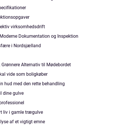
ecifikationer
ektionsopgaver
fektiv virksomhedsdrift
i Moderne Dokumentation og Inspektion
fære i Nordsjælland
Grønnere Alternativ til Mødebordet
kal vide som boligkøber
din hud med den rette behandling
il dine gulve
rofessionel
t liv i gamle trægulve
lyse af et vigtigt emne