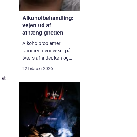
Alkoholbehandling:
vejen ud af
afhængigheden
Alkoholproblemer
rammer mennesker på
tværs af alder, køn og
baggrund. For mange
22 februar 2026
starter det med hygge og
 at
socialt samvær, men
langsomt får alkoholen
mere magt over
hverdagen. Når drikkeriet
begynder at styre
beslut...