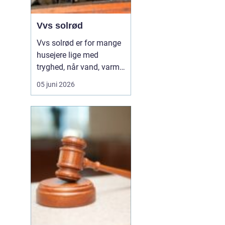
Vvs solrød
Vvs solrød er for mange
husejere lige med
tryghed, når vand, varme
eller kloak pludselig
05 juni 2026
driller. Området har en
bred vifte af vvs firmaer,
som hjælper med alt fra
små reparationer til store
renoveringsprojekter, og
valget af den rette
samarbejdspart...