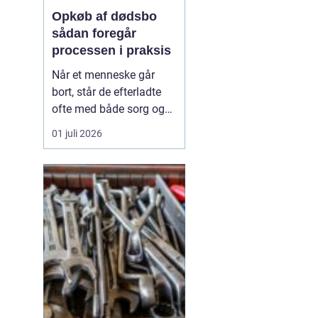
Opkøb af dødsbo
sådan foregår
processen i praksis
Når et menneske går
bort, står de efterladte
ofte med både sorg og
en lang række praktiske
01 juli 2026
opgaver. En af de mest
krævende er at rydde og
afvikle boligen. Her
kan
opkøb af dødsbo være...