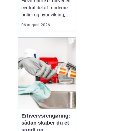
Elevatorlifte er blevet en
værdi
central del af moderne
bolig- og byudvikling,
især i ældre
06 august 2026
etageejendomme, hvor
der tidligere kun var
trapper. Når en
boligforening eller
ejerforening ønsker
bedre tilgængelighed,
handler det ...
Erhvervsrengøring:
sådan skaber du et
sundt og