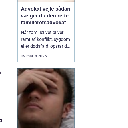
Advokat vejle sådan
vælger du den rette
familieretsadvokat
Når familielivet bliver
ramt af konflikt, sygdom
eller dødsfald, opstår der
hurtigt spørgsmål, som
09 marts 2026
kræver mere end
mavefornemmelse. Her
n
kan en advokat med
speciale i familieret være
forskellen på et
langvarigt opgør og en
løsning, som giver ro til
bå...
nd