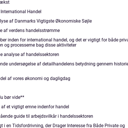
vækst
International Handel
yse af Danmarks Vigtigste Økonomiske Søjle
se af verdens handelsstrømme
ber inden for international handel, og det er vigtigt for både priv
n og processerne bag disse aktiviteter
e analyse af handelssektoren
nde undersøgelse af detailhandelens betydning gennem histori
l del af vores økonomi og dagligdag
du bør vide**
f et vigtigt emne indenfor handel
nde guide til arbejdsvilkår i handelssektoren
i en Tidsfordrivning, der Drager Interesse fra Både Private og