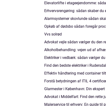
Elevatorlifte i etageejendomme: såd
Erhvervsrengøring: sådan skaber du e
Alarmsystemer skovlunde sådan skab
Opkøb af dødsbo sådan foregår proce
Vvs solrød
Advokat vejle sådan vælger du den re
Alkoholbehandling: vejen ud af afh
Elektriker i vedbæk: sådan vælger du
Find den bedste elektriker i Rudersda
Effektiv håndtering med container til
Forstå betydningen af ITIL 4 certifice
Glarmester i København: Din ekspert t
Advokat i Middelfart: Find den rette j
Malerservice til erhverv: En guide til