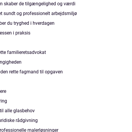
an skaber de tilgængelighed og værdi
t sundt og professionelt arbejdsmiljø
er du tryghed i hverdagen
ssen i praksis
tte familieretsadvokat
ængigheden
 den rette fagmand til opgaven
l
tere
ring
il alle glasbehov
uridiske rådgivning
 professionelle malerløsninger