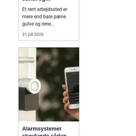
professionelt
Et rent arbejdssted er
arbejdsmiljø
mere end bare pæne
gulve og rene
skriveborde. For mange
31 juli 2026
virksomheder er
rengøringen tæt
forbundet med både
medarbejdernes trivsel,
kundernes
førstehåndsindtryk og
den daglige drift. Nå...
Alarmsystemer