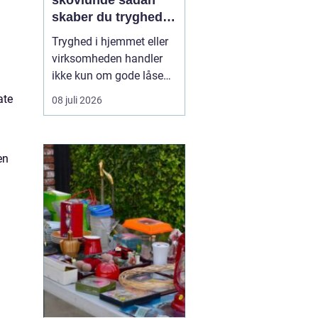
skovlunde sådan
skaber du tryghed i
hverdagen
Tryghed i hjemmet eller
virksomheden handler
ikke kun om gode låse
og opmærksomme
ate
08 juli 2026
naboer. Flere og flere
vælger i dag
professionelle
en
alarmsystemer som et
ekstra lag beskyttelse. I
Skovlunde og omegn er
udviklingen tydelig, og
mange kigger målrettet
e...