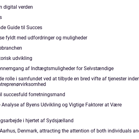
n digital verden
s
e Guide til Succes
se fyldt med udfordringer og muligheder
gebranchen
torisk udvikling
ennemgang af Indtægtsmuligheder for Selvstændige
e rolle i samfundet ved at tilbyde en bred vifte af tjenester inde
entreprenørvirksomhed
til succesfuld forretningsmand
Analyse af Byens Udvikling og Vigtige Faktorer at Være
sarbejde i hjertet af Sydsjælland
n Aarhus, Denmark, attracting the attention of both individuals a