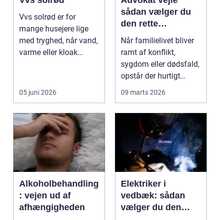
sådan vælger du
Vvs solrød er for
den rette
mange husejere lige
familieretsadvokat
med tryghed, når vand,
Når familielivet bliver
varme eller kloak
ramt af konflikt,
pludselig driller. Om...
sygdom eller dødsfald,
opstår der hurtigt
spørgsmål, som k...
05 juni 2026
09 marts 2026
Alkoholbehandling
Elektriker i
: vejen ud af
vedbæk: sådan
afhængigheden
vælger du den
rette fagmand til