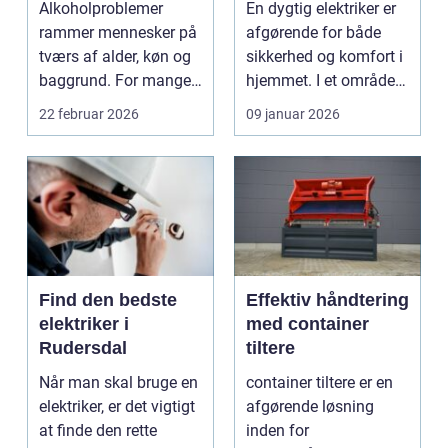
Alkoholproblemer
En dygtig elektriker er
opgaven
rammer mennesker på
afgørende for både
tværs af alder, køn og
sikkerhed og komfort i
baggrund. For mange
hjemmet. I et område
s...
som Vedbæk, h...
22 februar 2026
09 januar 2026
Find den bedste
Effektiv håndtering
elektriker i
med container
Rudersdal
tiltere
Når man skal bruge en
container tiltere er en
elektriker, er det vigtigt
afgørende løsning
at finde den rette
inden for