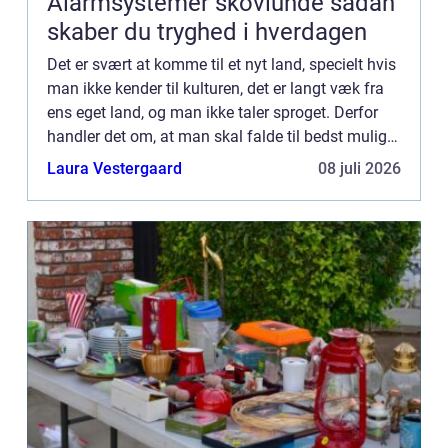
Alarmsystemer skovlunde sådan
skaber du tryghed i hverdagen
Det er svært at komme til et nyt land, specielt hvis
man ikke kender til kulturen, det er langt væk fra
ens eget land, og man ikke taler sproget. Derfor
handler det om, at man skal falde til bedst muligt.
Vi taler om – som du nok kunne gætte på...
Laura Vestergaard
08 juli 2026