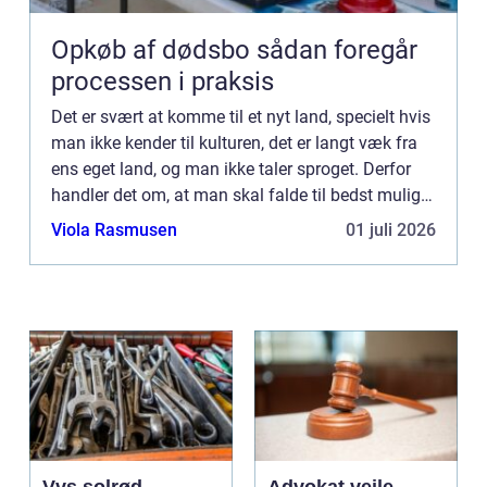
Opkøb af dødsbo sådan foregår
processen i praksis
Det er svært at komme til et nyt land, specielt hvis
man ikke kender til kulturen, det er langt væk fra
ens eget land, og man ikke taler sproget. Derfor
handler det om, at man skal falde til bedst muligt.
Vi taler om – som du nok kunne gætte på...
Viola Rasmusen
01 juli 2026
Vvs solrød
Advokat vejle