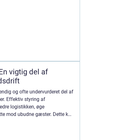
n vigtig del af
sdrift
endig og ofte undervurderet del af
. Effektiv styring af
edre logistikken, øge
tte mod ubudne gæster. Dette kan