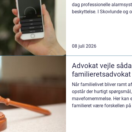
dag professionelle alarmsyst
beskyttelse. I Skovlunde og o
mange kigger målrettet e...
08 juli 2026
Advokat vejle sådan vælger du den rette
familieretsadvokat
Når familielivet bliver ramt a
opstår der hurtigt spørgsmå
mavefornemmelse. Her kan e
familieret være forskellen på
som giver ro til bå...