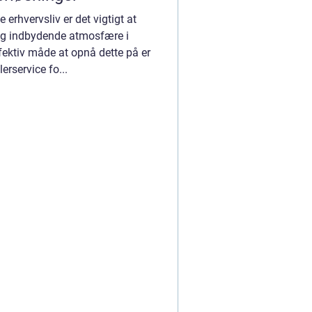
rhvervsliv er det vigtigt at
og indbydende atmosfære i
fektiv måde at opnå dette på er
erservice fo...