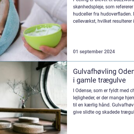
skønhedspleje, som refererer
hudceller fra hudoverfladen.
cellevækst, hvilket resulterer i
01 september 2024
Gulvafhøvling Odens
i gamle trægulve
I Odense, som er fyldt med 
lejligheder, er der mange hj
til en kærlig hånd. Gulvafhøvl
give slidte og skadede trægu
mere ho...