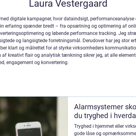
Laura Vestergaard
k med digitale kampagner, hvor dataindsigt, performanceanalyse
Min erfaring spænder bredt – fra opsætning og optimering af on
nverteringsoptimering og løbende performance tracking. Jeg stræ
rtsigtede og langsigtede forretningsmål. Derudover har jeg stor e
aber klart og målrettet for at styrke virksomheders kommunikation
f kreativt flair og analytisk tænkning sikrer jeg, at alle elemente
ed, engagement og konvertering.
Alarmsystemer skovlunde s
du tryghed i hverd
Tryghed i hjemmet eller vir
gode låse og opmærksomme na