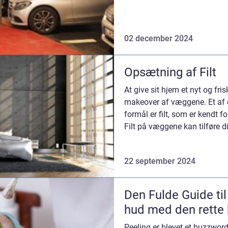
02 december 2024
Opsætning af Filt
At give sit hjem et nyt og fr
makeover af væggene. Et af d
formål er filt, som er kendt f
Filt på væggene kan tilføre d
kvalitet...
22 september 2024
Den Fulde Guide til
hud med den rette
Peeling er blevet et buzzword