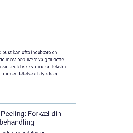
isk pust kan ofte indebære en
e mest populære valg til dette
or sin æstetiske varme og tekstur.
it rum en følelse af dybde og
 Peeling: Forkæl din
 behandling
 inden for hudpleje og