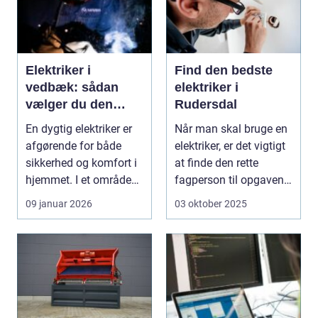
Elektriker i
Find den bedste
vedbæk: sådan
elektriker i
vælger du den
Rudersdal
rette fagmand til
En dygtig elektriker er
Når man skal bruge en
opgaven
afgørende for både
elektriker, er det vigtigt
sikkerhed og komfort i
at finde den rette
hjemmet. I et område
fagperson til opgaven.
som Vedbæk, h...
Is&...
09 januar 2026
03 oktober 2025