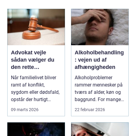
Advokat vejle
Alkoholbehandling
sådan vælger du
: vejen ud af
den rette
afhængigheden
familieretsadvokat
Når familielivet bliver
Alkoholproblemer
ramt af konflikt,
rammer mennesker på
sygdom eller dødsfald,
tværs af alder, køn og
opstår der hurtigt
baggrund. For mange
spørgsmål, som k...
s...
09 marts 2026
22 februar 2026