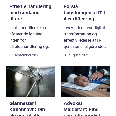
Effektiv håndtering
Forstå
med container
betydningen af ITIL
tiltere
4 certificering
container tiltere er en
I en verden hvor digital
afgørende løsning
transformation og
inden for
effektiv ledelse af IT-
affaldshåndtering og
tjenester er afgørende,
genanve...
st&...
03 september 2025
01 august 2025
Glarmester i
Advokat i
København: Din
Middelfart: Find
ekspert til alle
den rette juridiske