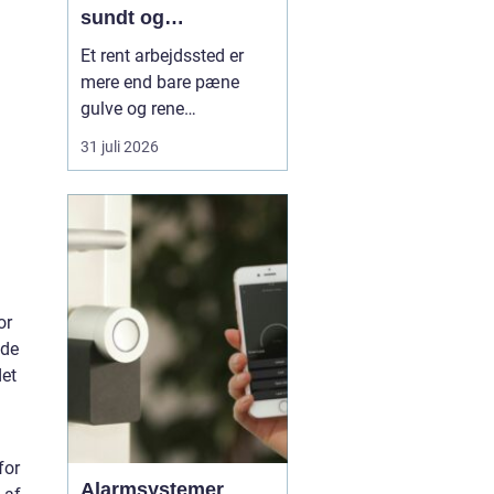
sundt og
professionelt
Et rent arbejdssted er
arbejdsmiljø
mere end bare pæne
gulve og rene
skriveborde. For mange
31 juli 2026
virksomheder er
rengøringen tæt
forbundet med både
medarbejdernes trivsel,
kundernes
førstehåndsindtryk og
den daglige drift. Nå...
or
ede
det
for
Alarmsystemer