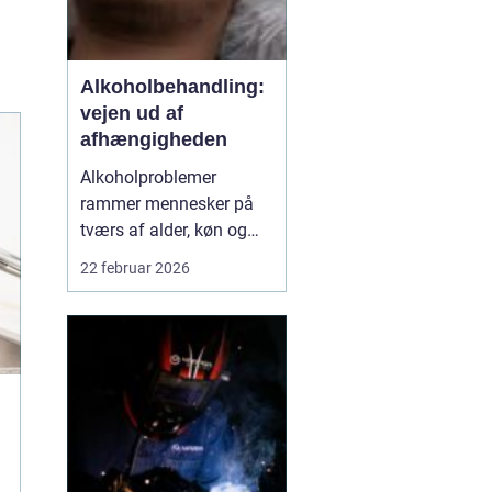
Alkoholbehandling:
vejen ud af
afhængigheden
Alkoholproblemer
rammer mennesker på
tværs af alder, køn og
baggrund. For mange
22 februar 2026
starter det med hygge og
socialt samvær, men
langsomt får alkoholen
mere magt over
hverdagen. Når drikkeriet
begynder at styre
beslut...