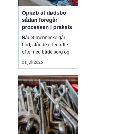
Opkøb af dødsbo
e
sådan foregår
processen i praksis
Når et menneske går
bort, står de efterladte
ofte med både sorg og
en lang række praktiske
01 juli 2026
opgaver. En af de mest
krævende er at rydde og
afvikle boligen. Her
kan
opkøb af dødsbo være...