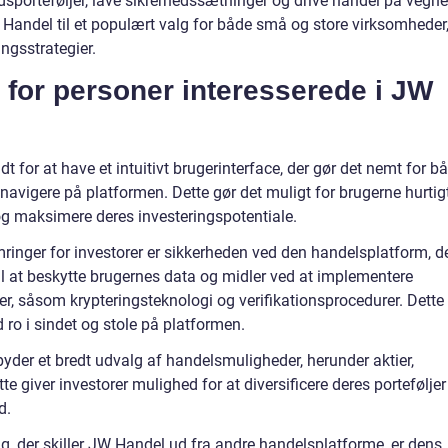
dsporteføljer, lave sikrerhedssætninger og drive handel på vegne
 Handel til et populært valg for både små og store virksomheder
ngsstrategier.
 for personer interesserede i JW
 for at have et intuitivt brugerinterface, der gør det nemt for b
navigere på platformen. Dette gør det muligt for brugerne hurtig
og maksimere deres investeringspotentiale.
mringer for investorer er sikkerheden ved den handelsplatform, d
til at beskytte brugernes data og midler ved at implementere
r, såsom krypteringsteknologi og verifikationsprocedurer. Dette
 ro i sindet og stole på platformen.
yder et bredt udvalg af handelsmuligheder, herunder aktier,
te giver investorer mulighed for at diversificere deres porteføljer
d.
g, der skiller JW Handel ud fra andre handelsplatforme, er dens