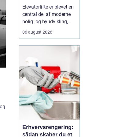
tilgængelighed og
Elevatorlifte er blevet en
værdi
central del af moderne
bolig- og byudvikling,
især i ældre
06 august 2026
etageejendomme, hvor
der tidligere kun var
trapper. Når en
boligforening eller
ejerforening ønsker
bedre tilgængelighed,
handler det ...
 og
Erhvervsrengøring:
sådan skaber du et