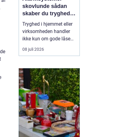
 af
skovlunde sådan
,
skaber du tryghed i
hverdagen
Tryghed i hjemmet eller
virksomheden handler
ikke kun om gode låse
og opmærksomme
08 juli 2026
åde
naboer. Flere og flere
t
vælger i dag
professionelle
alarmsystemer som et
e
ekstra lag beskyttelse. I
Skovlunde og omegn er
udviklingen tydelig, og
mange kigger målrettet
e...