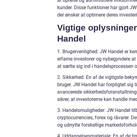
at oprette og administrere virksomhe
kunder. Disse funktioner har gjort JW
der ønsker at optimere deres investeri
Vigtige oplysninger
Handel
1. Brugervenlighed: JW Handel er kendt
erfarne investorer og nybegyndere at 
at sætte sig ind i handelsprocessen 
2. Sikkerhed: En af de vigtigste beky
bruger. JW Handel har forpligtet sig 
avancerede sikkerhedsforanstaltninge
sikrer, at investorerne kan handle med
3. Handelsmuligheder: JW Handel tilb
cryptocurrencies, forex og råvarer. Det
og udnytte forskellige markedsforhol
4. Uddannelsesmateriale: En af de tin