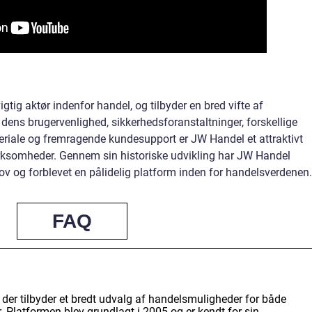
gtig aktør indenfor handel, og tilbyder en bred vifte af
dens brugervenlighed, sikkerhedsforanstaltninger, forskellige
iale og fremragende kundesupport er JW Handel et attraktivt
virksomheder. Gennem sin historiske udvikling har JW Handel
ov og forblevet en pålidelig platform inden for handelsverdenen.
FAQ
der tilbyder et bredt udvalg af handelsmuligheder for både
. Platformen blev grundlagt i 2005 og er kendt for sin