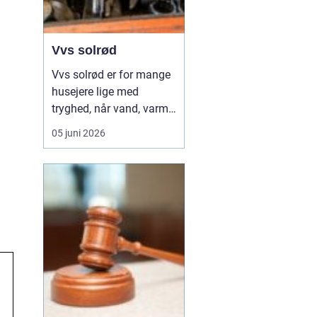
Vvs solrød
Vvs solrød er for mange
husejere lige med
tryghed, når vand, varme
eller kloak pludselig
05 juni 2026
driller. Området har en
bred vifte af vvs firmaer,
som hjælper med alt fra
små reparationer til store
renoveringsprojekter, og
valget af den rette
samarbejdspart...