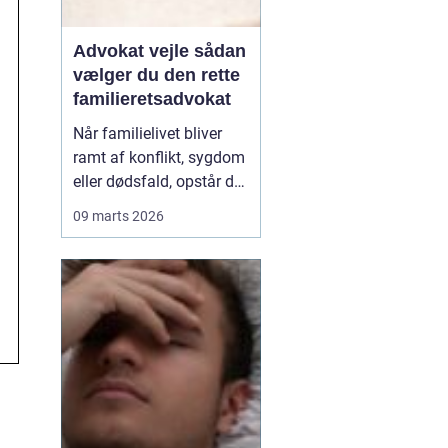
Advokat vejle sådan
vælger du den rette
familieretsadvokat
Når familielivet bliver
ramt af konflikt, sygdom
eller dødsfald, opstår der
hurtigt spørgsmål, som
09 marts 2026
kræver mere end
mavefornemmelse. Her
kan en advokat med
speciale i familieret være
forskellen på et
langvarigt opgør og en
løsning, som giver ro til
bå...