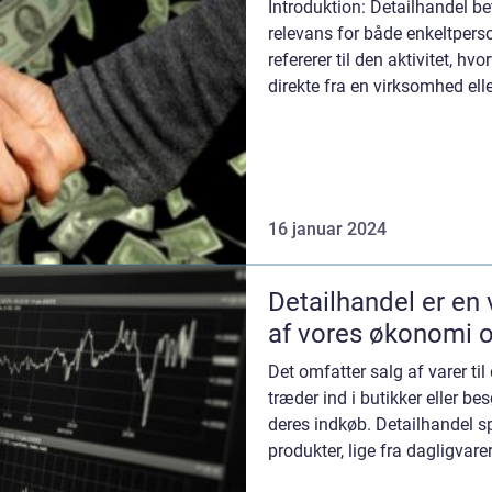
betydning i dag
Introduktion: Detailhandel be
relevans for både enkeltpers
refererer til den aktivitet, hv
direkte fra en virksomhed elle
central del ...
16 januar 2024
Detailhandel er en 
af vores økonomi 
Det omfatter salg af varer til
træder ind i butikker eller be
deres indkøb. Detailhandel s
produkter, lige fra dagligvarer t