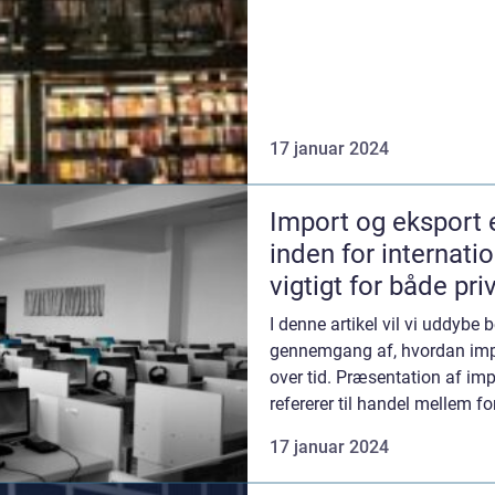
17 januar 2024
Import og eksport e
inden for internati
vigtigt for både pr
at forstå betydnin
I denne artikel vil vi uddybe 
bag disse aktivitet
gennemgang af, hvordan impo
over tid. Præsentation af im
refererer til handel mellem fo
tjenest...
17 januar 2024