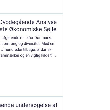
 Dybdegående Analyse
gste Økonomiske Søjle
n afgørende rolle for Danmarks
it omfang og diversitet. Med en
re århundreder tilbage, er dansk
varemærker og en vigtig kilde til
ående undersøgelse af