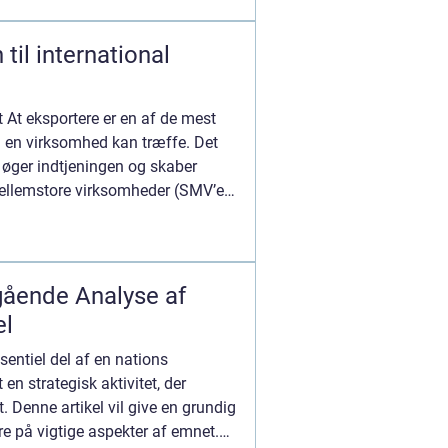
til international
 At eksportere er en af de mest
m en virksomhed kan træffe. Det
, øger indtjeningen og skaber
llemstore virksomheder (SMV’er)
gående Analyse af
el
sentiel del af en nations
en strategisk aktivitet, der
. Denne artikel vil give en grundig
re på vigtige aspekter af emnet.