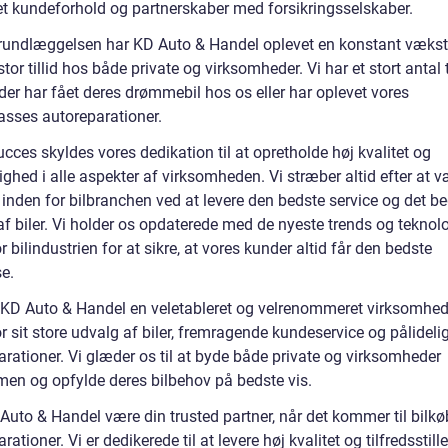
et kundeforhold og partnerskaber med forsikringsselskaber.
rundlæggelsen har KD Auto & Handel oplevet en konstant vækst
tor tillid hos både private og virksomheder. Vi har et stort antal 
der har fået deres drømmebil hos os eller har oplevet vores
lasses autoreparationer.
cces skyldes vores dedikation til at opretholde høj kvalitet og
ghed i alle aspekter af virksomheden. Vi stræber altid efter at 
 inden for bilbranchen ved at levere den bedste service og det b
f biler. Vi holder os opdaterede med de nyeste trends og teknolo
r bilindustrien for at sikre, at vores kunder altid får den bedste
e.
r KD Auto & Handel en veletableret og velrenommeret virksomhed,
r sit store udvalg af biler, fremragende kundeservice og pålideli
rationer. Vi glæder os til at byde både private og virksomheder
en og opfylde deres bilbehov på bedste vis.
Auto & Handel være din trusted partner, når det kommer til bilkø
rationer. Vi er dedikerede til at levere høj kvalitet og tilfredsstillel