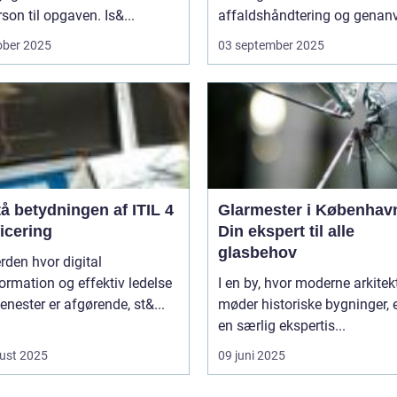
son til opgaven. Is&...
affaldshåndtering og genanv
ober 2025
03 september 2025
å betydningen af ITIL 4
Glarmester i Københav
ficering
Din ekspert til alle
glasbehov
erden hvor digital
ormation og effektiv ledelse
I en by, hvor moderne arkitek
tjenester er afgørende, st&...
møder historiske bygninger, e
en særlig ekspertis...
ust 2025
09 juni 2025