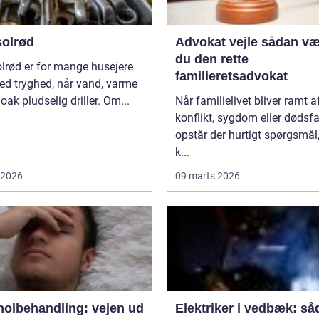
solrød
Advokat vejle sådan vælger
du den rette
lrød er for mange husejere
familieretsadvokat
ed tryghed, når vand, varme
loak pludselig driller. Om...
Når familielivet bliver ramt a
konflikt, sygdom eller dødsfa
opstår der hurtigt spørgsmål
k...
i 2026
09 marts 2026
holbehandling: vejen ud
Elektriker i vedbæk: så