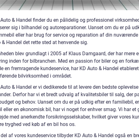
Auto & Handel finder du en pålidelig og professionel virksomhed
serer sig i bilhandel og autoreparationer. Uanset om du er på udk
mebil eller har brug for service og reparation af din nuværende b
 & Handel det rette sted at henvende sig.
heden blev grundlagt i 2005 af Klaus Damgaard, der har mere 
ring inden for bilbranchen. Med en passion for biler og en forkæ
yde en fremragende kundeservice, har KD Auto & Handel etableret
førende bilvirksomhed i området.
uto & Handel er vi dedikerede til at levere den bedste oplevelse
nder. Derfor har vi et bredt udvalg af kvalitetsbiler til salg, der pa
budget og behov. Uanset om du er på udkig efter en familiebil, e
l eller en økonomisk bil, har vi noget for enhver smag. Vi har et 
jde med anerkendte forsikringsselskaber, hvilket giver vores ku
re tryghed ved køb af en bil hos os.
del af vores kundeservice tilbyder KD Auto & Handel også en bre