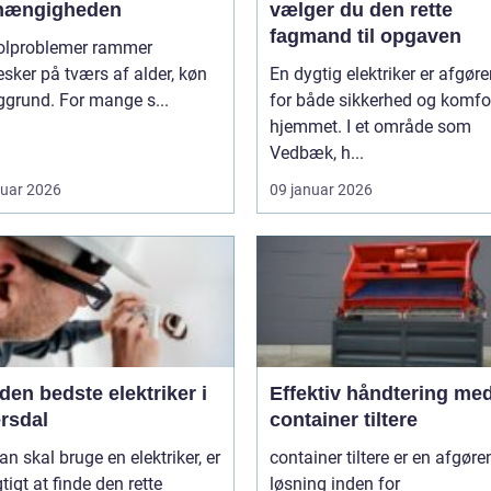
fhængigheden
vælger du den rette
fagmand til opgaven
olproblemer rammer
ker på tværs af alder, køn
En dygtig elektriker er afgør
grund. For mange s...
for både sikkerhed og komfor
hjemmet. I et område som
Vedbæk, h...
ruar 2026
09 januar 2026
den bedste elektriker i
Effektiv håndtering me
rsdal
container tiltere
n skal bruge en elektriker, er
container tiltere er en afgør
gtigt at finde den rette
løsning inden for