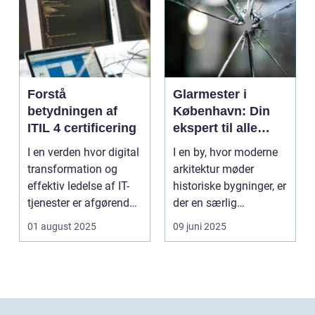
Forstå
Glarmester i
betydningen af
København: Din
ITIL 4 certificering
ekspert til alle
glasbehov
I en verden hvor digital
I en by, hvor moderne
transformation og
arkitektur møder
effektiv ledelse af IT-
historiske bygninger, er
tjenester er afgørende,
der en særlig
st&...
ekspertis...
01 august 2025
09 juni 2025