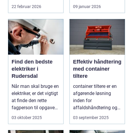
s...
som Vedbæk, h...
22 februar 2026
09 januar 2026
Find den bedste
Effektiv håndtering
elektriker i
med container
Rudersdal
tiltere
Når man skal bruge en
container tiltere er en
elektriker, er det vigtigt
afgørende løsning
at finde den rette
inden for
fagperson til opgaven.
affaldshåndtering og
Is&...
genanve...
03 oktober 2025
03 september 2025