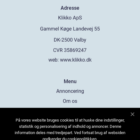
Adresse
web:
www.klikko.dk
Menu
Annoncering
Om os
Cookies
På vores website bruges cookies til at huske dine indstillinger,
Kontakt os
statistik og personalisering af indhold og annoncer. Denne
Sitemap
information deles med tredjepart. Ved fortsat brug af websiden
godkender du cookiepolitikken.