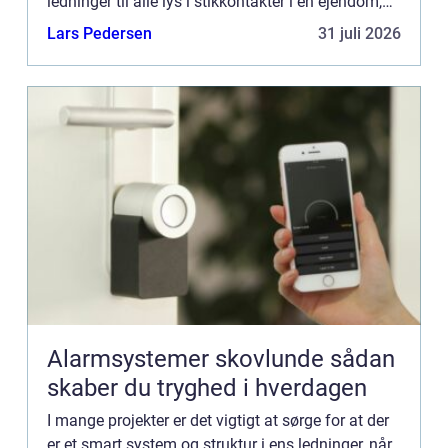
ledninger til alle lys i stikkontakter i en ejendom,
det kan være lan forbindels...
Lars Pedersen
31 juli 2026
Alarmsystemer skovlunde sådan
skaber du tryghed i hverdagen
I mange projekter er det vigtigt at sørge for at der
er et smart system og struktur i ens ledninger, når