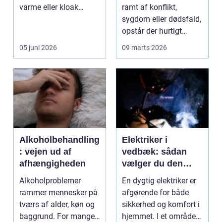
varme eller kloak
ramt af konflikt,
pludselig driller. Om...
sygdom eller dødsfald,
opstår der hurtigt
spørgsmål, som k...
05 juni 2026
09 marts 2026
Alkoholbehandling
Elektriker i
: vejen ud af
vedbæk: sådan
afhængigheden
vælger du den
rette fagmand til
Alkoholproblemer
En dygtig elektriker er
opgaven
rammer mennesker på
afgørende for både
tværs af alder, køn og
sikkerhed og komfort i
baggrund. For mange
hjemmet. I et område