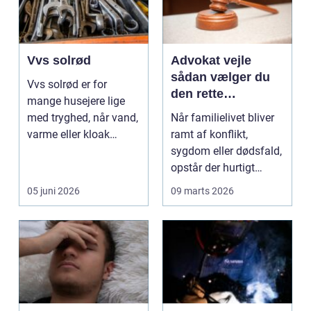
Vvs solrød
Advokat vejle
sådan vælger du
Vvs solrød er for
den rette
mange husejere lige
familieretsadvokat
med tryghed, når vand,
Når familielivet bliver
varme eller kloak
ramt af konflikt,
pludselig driller. Om...
sygdom eller dødsfald,
opstår der hurtigt
spørgsmål, som k...
05 juni 2026
09 marts 2026