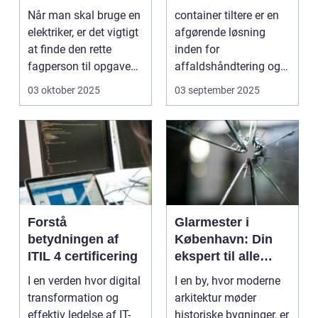
Når man skal bruge en
container tiltere er en
elektriker, er det vigtigt
afgørende løsning
at finde den rette
inden for
fagperson til opgaven.
affaldshåndtering og
Is&...
genanve...
03 oktober 2025
03 september 2025
Forstå
Glarmester i
betydningen af
København: Din
ITIL 4 certificering
ekspert til alle
glasbehov
I en verden hvor digital
I en by, hvor moderne
transformation og
arkitektur møder
effektiv ledelse af IT-
historiske bygninger, er