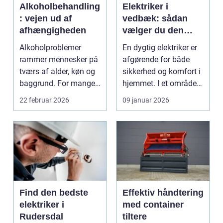
Alkoholbehandling
Elektriker i
: vejen ud af
vedbæk: sådan
afhængigheden
vælger du den
rette fagmand til
Alkoholproblemer
En dygtig elektriker er
opgaven
rammer mennesker på
afgørende for både
tværs af alder, køn og
sikkerhed og komfort i
baggrund. For mange
hjemmet. I et område
s...
som Vedbæk, h...
22 februar 2026
09 januar 2026
Find den bedste
Effektiv håndtering
elektriker i
med container
Rudersdal
tiltere