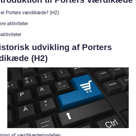
 er Porters værdikæde? (H2)
re aktiviteter
aktiviteter
istorisk udvikling af Porters
dikæde (H2)
dning af værdikædemodellen