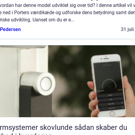
ordan har denne model udviklet sig over tid? I denne artikel vil v
e ned i Porters værdikæde og udforske dens betydning samt de
riske udvikling. Uanset om du er e...
 Pedersen
31 jul
msystemer skovlunde sådan skaber du