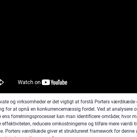
vate og virksomheder er det vigtigt at forstå Porters værdikæde
ng for at opnå en konkurrencemæssig fordel. Ved at analysere 
e ens forretningsprocesser kan man identificere områder, hvor 
 effektiviteten, reducere omkostningerne og tilføre mere værdi ti
e. Porters værdikæde giver et struktureret framework for denne