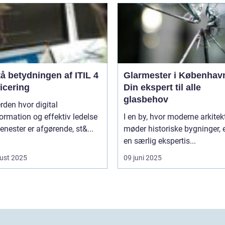
å betydningen af ITIL 4
Glarmester i Københav
ficering
Din ekspert til alle
glasbehov
erden hvor digital
ormation og effektiv ledelse
I en by, hvor moderne arkitek
tjenester er afgørende, st&...
møder historiske bygninger, e
en særlig ekspertis...
ust 2025
09 juni 2025