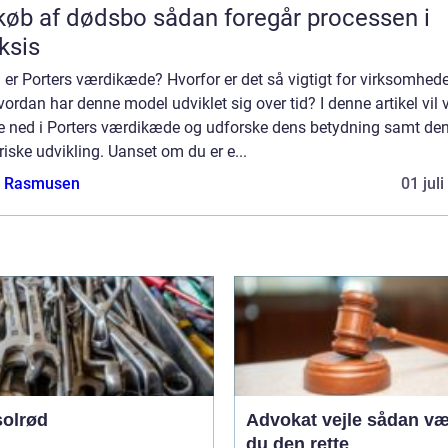
f dødsbo sådan foregår processen i
ksis
er Porters værdikæde? Hvorfor er det så vigtigt for virksomhed
ordan har denne model udviklet sig over tid? I denne artikel vil v
e ned i Porters værdikæde og udforske dens betydning samt de
riske udvikling. Uanset om du er e...
a Rasmusen
01 jul
solrød
Advokat vejle sådan vælger
du den rette