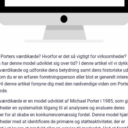
 Porters værdikæde? Hvorfor er det så vigtigt for virksomheder?
har denne model udviklet sig over tid? I denne artikel vil vi dykk
 værdikæde og udforske dens betydning samt dens historiske udv
m du er en erfaren forretningsperson eller blot er generelt intere
vil denne artikel forsyne dig med den nødvendige viden om Porte
æde.
 værdikæde er en model udviklet af Michael Porter i 1985, som g
heder en systematisk tilgang til at analysere og evaluere deres
eter for at skabe en konkurrencemæssig fordel. Denne model hjæ
eder med at identificere de primære og støtteaktiviteter, der er