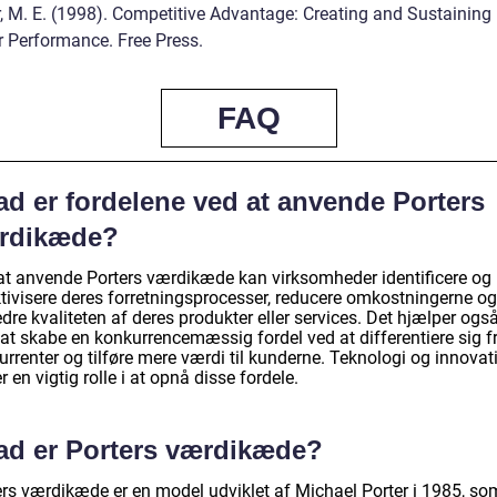
r, M. E. (1998). Competitive Advantage: Creating and Sustaining
r Performance. Free Press.
FAQ
ad er fordelene ved at anvende Porters
rdikæde?
at anvende Porters værdikæde kan virksomheder identificere og
ktivisere deres forretningsprocesser, reducere omkostningerne og
dre kvaliteten af deres produkter eller services. Det hjælper ogs
at skabe en konkurrencemæssig fordel ved at differentiere sig f
rrenter og tilføre mere værdi til kunderne. Teknologi og innovat
er en vigtig rolle i at opnå disse fordele.
ad er Porters værdikæde?
ers værdikæde er en model udviklet af Michael Porter i 1985, so