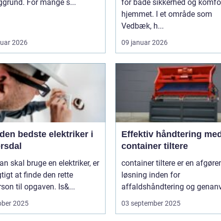
grund. For mange s...
for både sikkerhed og komfor
hjemmet. I et område som
Vedbæk, h...
ruar 2026
09 januar 2026
den bedste elektriker i
Effektiv håndtering me
rsdal
container tiltere
n skal bruge en elektriker, er
container tiltere er en afgør
gtigt at finde den rette
løsning inden for
son til opgaven. Is&...
affaldshåndtering og genanv
ober 2025
03 september 2025