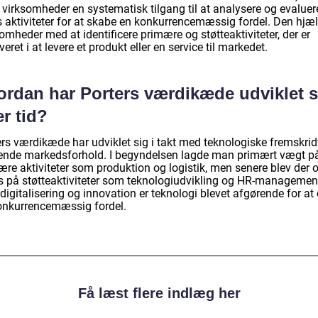
 virksomheder en systematisk tilgang til at analysere og evaluer
s aktiviteter for at skabe en konkurrencemæssig fordel. Den hjæ
omheder med at identificere primære og støtteaktiviteter, der er
veret i at levere et produkt eller en service til markedet.
ordan har Porters værdikæde udviklet s
r tid?
ers værdikæde har udviklet sig i takt med teknologiske fremskrid
tende markedsforhold. I begyndelsen lagde man primært vægt p
ære aktiviteter som produktion og logistik, men senere blev der 
s på støtteaktiviteter som teknologiudvikling og HR-managemen
igitalisering og innovation er teknologi blevet afgørende for at
onkurrencemæssig fordel.
Få læst flere indlæg her