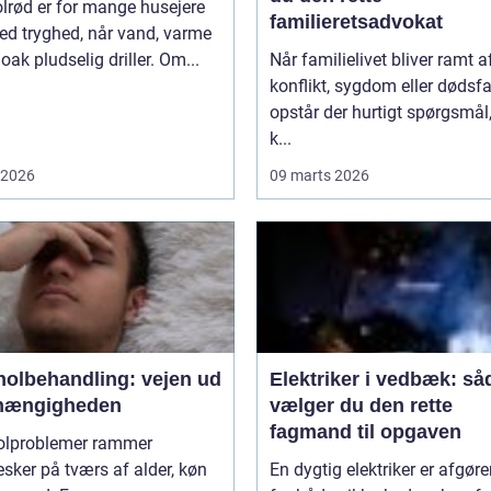
lrød er for mange husejere
familieretsadvokat
ed tryghed, når vand, varme
loak pludselig driller. Om...
Når familielivet bliver ramt a
konflikt, sygdom eller dødsfa
opstår der hurtigt spørgsmål
k...
i 2026
09 marts 2026
holbehandling: vejen ud
Elektriker i vedbæk: så
fhængigheden
vælger du den rette
fagmand til opgaven
olproblemer rammer
ker på tværs af alder, køn
En dygtig elektriker er afgør