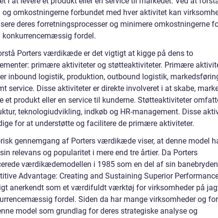
et i at levere et produkt eller en service til markedet. Ved at forst
 og omkostningerne forbundet med hver aktivitet kan virksomh
visere deres forretningsprocesser og minimere omkostningerne fo
 konkurrencemæssig fordel.
orstå Porters værdikæde er det vigtigt at kigge på dens to
menter: primære aktiviteter og støtteaktiviteter. Primære aktivit
er inbound logistik, produktion, outbound logistik, markedsførin
t service. Disse aktiviteter er direkte involveret i at skabe, mark
e et produkt eller en service til kunderne. Støtteaktiviteter omfatt
uktur, teknologiudvikling, indkøb og HR-management. Disse aktivi
ge for at understøtte og facilitere de primære aktiviteter.
orisk gennemgang af Porters værdikæde viser, at denne model h
sin relevans og popularitet i mere end tre årtier. Da Porters
cerede værdikædemodellen i 1985 som en del af sin banebryde
itive Advantage: Creating and Sustaining Superior Performance
igt anerkendt som et værdifuldt værktøj for virksomheder på jagt
urrencemæssig fordel. Siden da har mange virksomheder og for
enne model som grundlag for deres strategiske analyse og