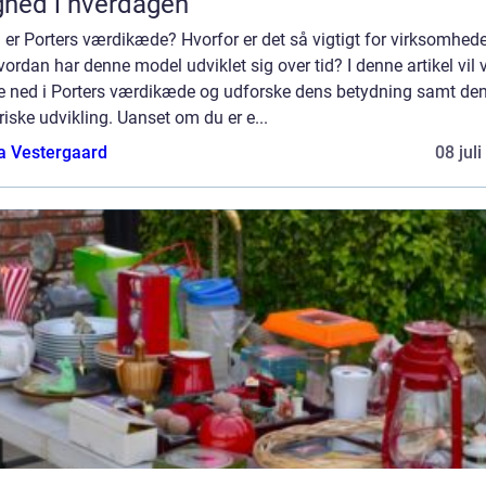
ghed i hverdagen
er Porters værdikæde? Hvorfor er det så vigtigt for virksomhed
ordan har denne model udviklet sig over tid? I denne artikel vil v
e ned i Porters værdikæde og udforske dens betydning samt de
riske udvikling. Uanset om du er e...
a Vestergaard
08 jul