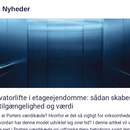
e Nyheder
vatorlifte i etageejendomme: sådan skabe
tilgængelighed og værdi
er Porters værdikæde? Hvorfor er det så vigtigt for virksomhed
ordan har denne model udviklet sig over tid? I denne artikel vil v
e ned i Porters værdikæde og udforske dens betydning samt de