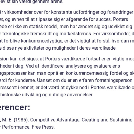
bevist sin værdi gennem årene.
tår virksomheder over for konstante udfordringer og forandringer
, og evnen til at tilpasse sig er afgørende for succes. Porters
e er ikke en statisk model, men har ændret sig og udviklet sig i
 teknologiske fremskridt og markedstrends. For virksomheder, d
t forblive konkurrencedygtige, er det vigtigt at forstå, hvordan
e disse nye aktiviteter og muligheder i deres værdikæde.
sion kan det siges, at Porters værdikæde fortsat er en vigtig mod
eder i dag. Ved at identificere, analysere og evaluere ens
ingsprocesser kan man opnå en konkurrencemæssig fordel og s
rdi for kunderne. Uanset om du er en erfaren forretningsperson e
eresseret i emnet, er det værd at dykke ned i Porters værdikæde 
historiske udvikling og nutidige anvendelser.
erencer:
r, M. E. (1985). Competitive Advantage: Creating and Sustaining
r Performance. Free Press.