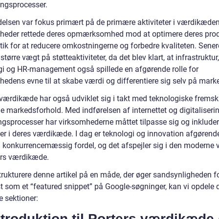
ingsprocesser.
delsen var fokus primært på de primære aktiviteter i værdikæden
heder rettede deres opmærksomhed mod at optimere deres pro
tik for at reducere omkostningerne og forbedre kvaliteten. Sener
 større vægt på støtteaktiviteter, da det blev klart, at infrastruktur,
gi og HR-management også spillede en afgørende rolle for
hedens evne til at skabe værdi og differentiere sig selv på mark
 værdikæde har også udviklet sig i takt med teknologiske fremsk
e markedsforhold. Med indførelsen af internettet og digitaliseri
ingsprocesser har virksomhederne måttet tilpasse sig og inklude
ter i deres værdikæde. I dag er teknologi og innovation afgørende
 konkurrencemæssig fordel, og det afspejler sig i den moderne 
ers værdikæde.
trukturere denne artikel på en måde, der øger sandsynligheden fo
st som et “featured snippet” på Google-søgninger, kan vi opdele 
e sektioner:
ntroduktion til Porters værdikæde 