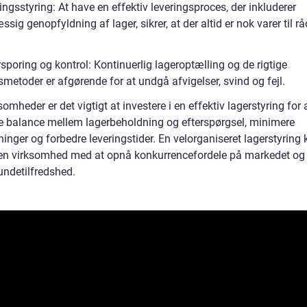
ingsstyring: At have en effektiv leveringsproces, der inkluderer
sig genopfyldning af lager, sikrer, at der altid er nok varer til r
sporing og kontrol: Kontinuerlig lageroptælling og de rigtige
metoder er afgørende for at undgå afvigelser, svind og fejl.
somheder er det vigtigt at investere i en effektiv lagerstyring for 
te balance mellem lagerbeholdning og efterspørgsel, minimere
nger og forbedre leveringstider. En velorganiseret lagerstyring 
en virksomhed med at opnå konkurrencefordele på markedet og
undetilfredshed.