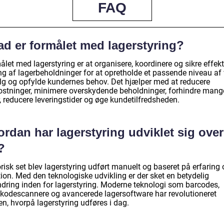
FAQ
ad er formålet med lagerstyring?
let med lagerstyring er at organisere, koordinere og sikre effekt
ng af lagerbeholdninger for at opretholde et passende niveau af 
salg og opfylde kundernes behov. Det hjælper med at reducere
stninger, minimere overskydende beholdninger, forhindre mang
, reducere leveringstider og øge kundetilfredsheden.
rdan har lagerstyring udviklet sig over
?
risk set blev lagerstyring udført manuelt og baseret på erfaring
tion. Med den teknologiske udvikling er der sket en betydelig
ndring inden for lagerstyring. Moderne teknologi som barcodes,
gkodescannere og avancerede lagersoftware har revolutioneret
n, hvorpå lagerstyring udføres i dag.