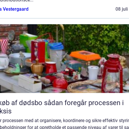
a Vestergaard
08 jul
f dødsbo sådan foregår processen i
ksis
r processen med at organisere, koordinere og sikre effektiv styri
beholdninger for at opretholde et passende niveau af varer til s