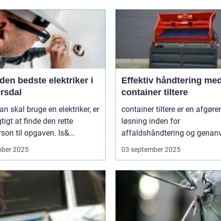
den bedste elektriker i
Effektiv håndtering me
rsdal
container tiltere
n skal bruge en elektriker, er
container tiltere er en afgør
gtigt at finde den rette
løsning inden for
son til opgaven. Is&...
affaldshåndtering og genanv
ober 2025
03 september 2025