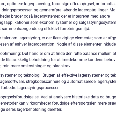
are, optimere lagerplacering, forudsige efterspørgsel, automatis
ldningsprocessen og gennemføre løbende lageroptællinger. M
heder bruger også lagersystemer, der er integreret med andre
ingsapplikationer som økonomisystemer og salgsstyringssysteme
t sammenhængende og effektivt forretningsmiljø.
taler om lagerstyring, er der flere vigtige elementer, som er afg
esen af enhver lageroperation. Nogle af disse elementer inkluder
roptimering: Det handler om at finde den rette balance mellem a
lde tilstrækkelig beholdning for at imødekomme kundens behov
g minimere omkostninger og pladskrav.
rsystemer og teknologi: Brugen af effektive lagersystemer og tek
agersoftware, stregkodescannere og automatiserede lagersyste
k forbedre lagerstyringsprocessen.
spørgselsforudsigelse: Ved at analysere historiske data og bruge
emetoder kan virksomheder forudsige efterspørgslen mere præc
ge deres lagerbeholdning derefter.