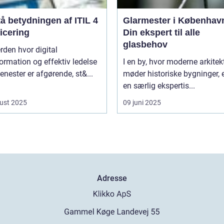
å betydningen af ITIL 4
Glarmester i Københav
ficering
Din ekspert til alle
glasbehov
erden hvor digital
ormation og effektiv ledelse
I en by, hvor moderne arkitek
tjenester er afgørende, st&...
møder historiske bygninger, e
en særlig ekspertis...
ust 2025
09 juni 2025
Adresse