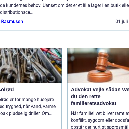
de kundernes behov. Uanset om det er et lille lager i en butik elle
 distributionsce...
a Rasmusen
01 jul
solrød
Advokat vejle sådan vælger
du den rette
lrød er for mange husejere
familieretsadvokat
ed tryghed, når vand, varme
loak pludselig driller. Om...
Når familielivet bliver ramt a
konflikt, sygdom eller dødsfa
opstår der hurtigt spørgsmål