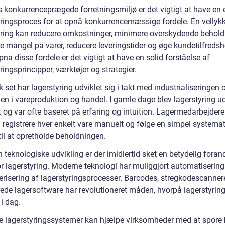
 konkurrenceprægede forretningsmiljø er det vigtigt at have en e
yringsproces for at opnå konkurrencemæssige fordele. En vellyk
yring kan reducere omkostninger, minimere overskydende behold
re mangel på varer, reducere leveringstider og øge kundetilfreds
pnå disse fordele er det vigtigt at have en solid forståelse af
ringsprincipper, værktøjer og strategier.
k set har lagerstyring udviklet sig i takt med industrialiseringen 
en i vareproduktion og handel. I gamle dage blev lagerstyring ud
 og var ofte baseret på erfaring og intuition. Lagermedarbejdere
 registrere hver enkelt vare manuelt og følge en simpel systemat
til at opretholde beholdningen.
teknologiske udvikling er der imidlertid sket en betydelig foran
or lagerstyring. Moderne teknologi har muliggjort automatisering
risering af lagerstyringsprocesser. Barcodes, stregkodescanner
ede lagersoftware har revolutioneret måden, hvorpå lagerstyrin
i dag.
 lagerstyringssystemer kan hjælpe virksomheder med at spore 