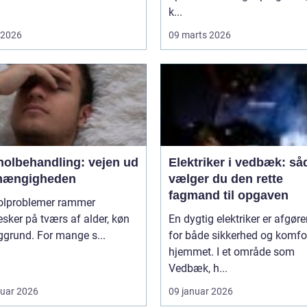
k...
i 2026
09 marts 2026
holbehandling: vejen ud
Elektriker i vedbæk: så
fhængigheden
vælger du den rette
fagmand til opgaven
olproblemer rammer
ker på tværs af alder, køn
En dygtig elektriker er afgør
grund. For mange s...
for både sikkerhed og komfor
hjemmet. I et område som
Vedbæk, h...
ruar 2026
09 januar 2026