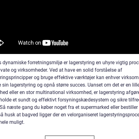
 dynamiske forretningsmiljø er lagerstyring en uhyre vigtig proc
ivate og virksomheder. Ved at have en solid forståelse af
yringsprincipper og bruge effektive værktøjer kan enhver virkso
 sin lagerstyring og opnå større succes. Uanset om det er en lill
ed eller en stor multinational virksomhed, er lagerstyring afgør
tholde et sundt og effektivt forsyningskædesystem og sikre tilfr
 Så næste gang du køber noget fra et supermarked eller bestiller
så husk at bagved ligger der en velorganiseret lagerstyringsproce
hele muligt.