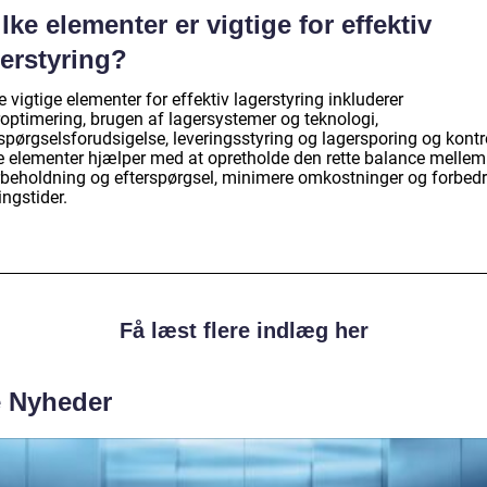
lke elementer er vigtige for effektiv
gerstyring?
 vigtige elementer for effektiv lagerstyring inkluderer
roptimering, brugen af lagersystemer og teknologi,
spørgselsforudsigelse, leveringsstyring og lagersporing og kontr
e elementer hjælper med at opretholde den rette balance mellem
rbeholdning og efterspørgsel, minimere omkostninger og forbed
ingstider.
Få læst flere indlæg her
e Nyheder