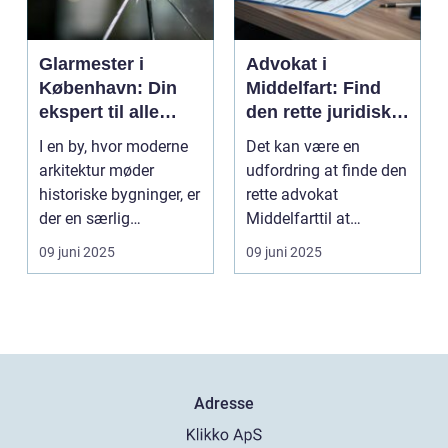
Glarmester i
Advokat i
København: Din
Middelfart: Find
ekspert til alle
den rette juridiske
glasbehov
rådgivning
I en by, hvor moderne
Det kan være en
arkitektur møder
udfordring at finde den
historiske bygninger, er
rette advokat
der en særlig
Middelfarttil at
ekspertis...
håndtere dine jur...
09 juni 2025
09 juni 2025
Adresse