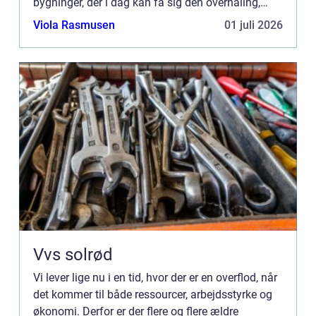
bygninger, der i dag kan få sig den overhaling,
som de har så hårdt behov for. For nogle betyder
Viola Rasmusen
01 juli 2026
det ...
Vvs solrød
Vi lever lige nu i en tid, hvor der er en overflod, når
det kommer til både ressourcer, arbejdsstyrke og
økonomi. Derfor er der flere og flere ældre