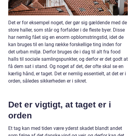
Det er for eksempel noget, der gør sig gældende med de
store haller, som står og forfalder i de fleste byer. Disse
har nemlig fået sig en enorm opblomstringstid, idet de
kan bruges til en lang række forskellige ting inden for
det urban miljø. Derfor bruges de i dag til alt fra food
halls til sociale samlingspunkter, og derfor er det godt at
få dem sat i stand. Og noget af det, der ofte skal se en
kærlig hånd, er taget. Det er nemlig essentielt, at det er i
orden, således sikkerheden er i sikret.
Det er vigtigt, at taget er i
orden
Et tag kan med tiden være yderst skadet blandt andet
som følge af det danske vind og vejr, og derfor kan det