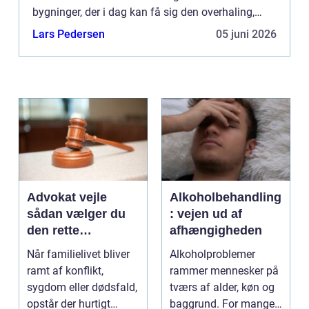
bygninger, der i dag kan få sig den overhaling,
som de har så hårdt behov for. For nogle betyder
Lars Pedersen
05 juni 2026
det ...
Advokat vejle
Alkoholbehandling
sådan vælger du
: vejen ud af
den rette
afhængigheden
familieretsadvokat
Når familielivet bliver
Alkoholproblemer
ramt af konflikt,
rammer mennesker på
sygdom eller dødsfald,
tværs af alder, køn og
opstår der hurtigt
baggrund. For mange