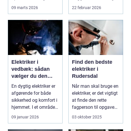
spørgsmål, som k...
s...
09 marts 2026
22 februar 2026
Elektriker i
Find den bedste
vedbæk: sådan
elektriker i
vælger du den
Rudersdal
rette fagmand til
En dygtig elektriker er
Når man skal bruge en
opgaven
afgørende for både
elektriker, er det vigtigt
sikkerhed og komfort i
at finde den rette
hjemmet. I et område
fagperson til opgaven.
som Vedbæk, h...
Is&...
09 januar 2026
03 oktober 2025