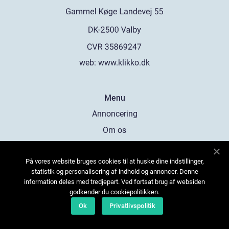
web:
www.klikko.dk
Menu
Annoncering
Om os
Cookies
På vores website bruges cookies til at huske dine indstillinger,
Kontakt os
statistik og personalisering af indhold og annoncer. Denne
Sitemap
information deles med tredjepart. Ved fortsat brug af websiden
godkender du cookiepolitikken.
Ok
Privatlivspolitik