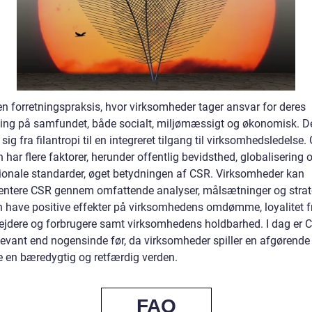
en forretningspraksis, hvor virksomheder tager ansvar for deres
ning på samfundet, både socialt, miljømæssigt og økonomisk. D
 sig fra filantropi til en integreret tilgang til virksomhedsledels
n har flere faktorer, herunder offentlig bevidsthed, globalisering 
tionale standarder, øget betydningen af CSR. Virksomheder kan
ntere CSR gennem omfattende analyser, målsætninger og strate
 have positive effekter på virksomhedens omdømme, loyalitet f
jdere og forbrugere samt virksomhedens holdbarhed. I dag er 
evant end nogensinde før, da virksomheder spiller en afgørende r
e en bæredygtig og retfærdig verden.
FAQ