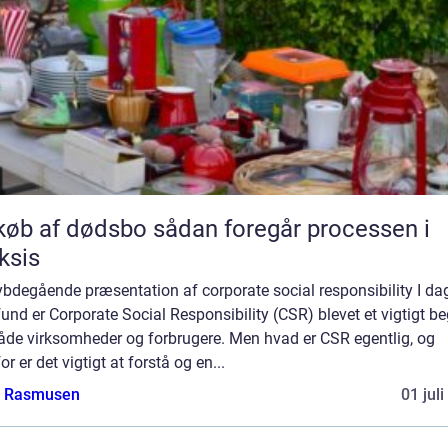
f dødsbo sådan foregår processen i
ksis
ybdegående præsentation af corporate social responsibility I d
nd er Corporate Social Responsibility (CSR) blevet et vigtigt b
både virksomheder og forbrugere. Men hvad er CSR egentlig, og
or er det vigtigt at forstå og en...
a Rasmusen
01 jul