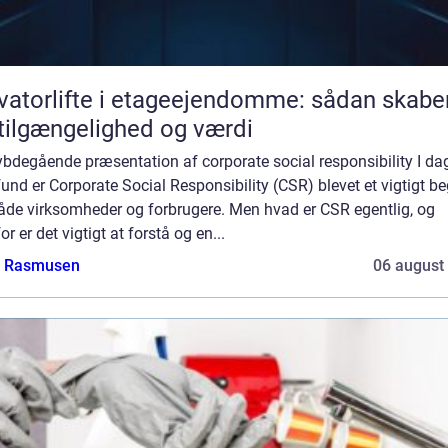
vatorlifte i etageejendomme: sådan skabe
tilgængelighed og værdi
ybdegående præsentation af corporate social responsibility I d
nd er Corporate Social Responsibility (CSR) blevet et vigtigt b
både virksomheder og forbrugere. Men hvad er CSR egentlig, og
or er det vigtigt at forstå og en...
a Rasmusen
06 august