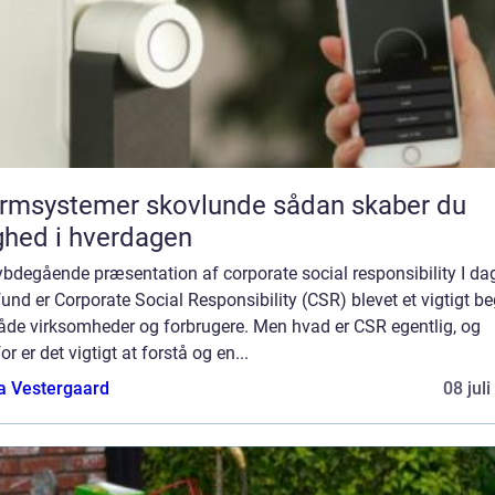
msystemer skovlunde sådan skaber du
ghed i hverdagen
ybdegående præsentation af corporate social responsibility I d
nd er Corporate Social Responsibility (CSR) blevet et vigtigt b
både virksomheder og forbrugere. Men hvad er CSR egentlig, og
or er det vigtigt at forstå og en...
a Vestergaard
08 jul