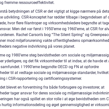
og fremme ressourceeffektivitet.
forstå betydningen af CSR er det vigtigt at kigge nærmere på det
ke udvikling. CSR-konceptet har rødder tilbage i begyndelsen af 
de, hvor flere filantroper og virksomhedsledere begyndte at tage
ansvar. Men det var først i 1950’erne og 1960’erne, at CSR for a
ordenen. Rachel Carson’s bog “The Silent Spring” og Greenpeac
er mod miljøforurening vakte offentlighedens opmærksomhed
heders negative indvirkning på vores planet.
erne og 1980’erne steg bevidstheden om sociale og miljømæssig
r yderligere, og det fik virksomheder til at indse, at de havde et
r samfundet. I 1990’erne begyndte OECD og FN at opfordre
eder til at vedtage sociale og miljømæssige standarder, hvilket f
ing i CSR-rapportering og certificeringssystemer.
 det blevet en forventning fra både forbrugere og investorer, at
heder tager ansvar for deres sociale og miljømæssige indvirkni
eringen har også spillet en stor rolle i at øge bevidstheden om 
hurtig informationsdeling og øget gennemsigtighed er virksom