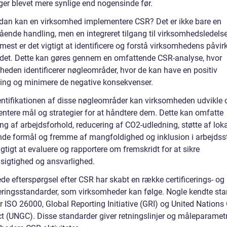
ger blevet mere synlige end nogensinde før.
dan kan en virksomhed implementere CSR? Det er ikke bare en
ående handling, men en integreret tilgang til virksomhedsledelse
est er det vigtigt at identificere og forstå virksomhedens påvir
et. Dette kan gøres gennem en omfattende CSR-analyse, hvor
heden identificerer nøgleområder, hvor de kan have en positiv
ning og minimere de negative konsekvenser.
dentifikationen af disse nøgleområder kan virksomheden udvikle 
ntere mål og strategier for at håndtere dem. Dette kan omfatte
ng af arbejdsforhold, reducering af CO2-udledning, støtte af lok
nde formål og fremme af mangfoldighed og inklusion i arbejdss
igtigt at evaluere og rapportere om fremskridt for at sikre
igtighed og ansvarlighed.
de efterspørgsel efter CSR har skabt en række certificerings- og
eringsstandarder, som virksomheder kan følge. Nogle kendte st
r ISO 26000, Global Reporting Initiative (GRI) og United Nations
 (UNGC). Disse standarder giver retningslinjer og måleparametr