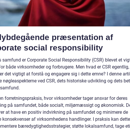
dybdegående præsentation af
orate social responsibility
 samfund er Corporate Social Responsibility (CSR) blevet et vigt
for både virksomheder og forbrugere. Men hvad er CSR egentlig,
er det vigtigt at forstå og engagere sig i dette emne? I denne artik
e nøgleaspekterne ved CSR, dets historiske udvikling og dets bet
 samfund.
en forretningspraksis, hvor virksomheder tager ansvar for deres
ning på samfundet, både socialt, miljømæssigt og økonomisk. D
er at have en positiv indvirkning på samfundet og minimere de
e konsekvenser af virksomhedens handlinger. I praksis kan dett
ementere bæredygtighedsstrategier, støtte lokalsamfund, tage et