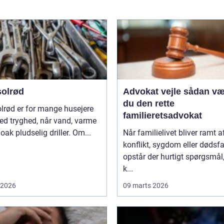
solrød
Advokat vejle sådan vælger
du den rette
lrød er for mange husejere
familieretsadvokat
ed tryghed, når vand, varme
loak pludselig driller. Om...
Når familielivet bliver ramt a
konflikt, sygdom eller dødsfa
opstår der hurtigt spørgsmål
k...
i 2026
09 marts 2026