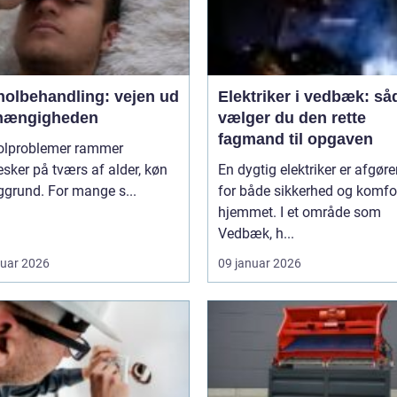
holbehandling: vejen ud
Elektriker i vedbæk: så
fhængigheden
vælger du den rette
fagmand til opgaven
olproblemer rammer
ker på tværs af alder, køn
En dygtig elektriker er afgør
grund. For mange s...
for både sikkerhed og komfor
hjemmet. I et område som
Vedbæk, h...
ruar 2026
09 januar 2026