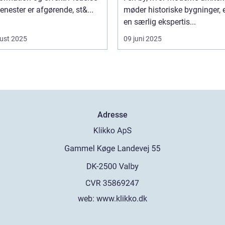
tjenester er afgørende, st&...
møder historiske bygninger, e
en særlig ekspertis...
ust 2025
09 juni 2025
Adresse
web:
www.klikko.dk