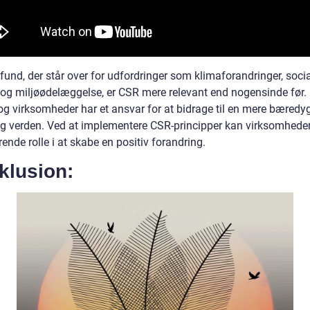
fund, der står over for udfordringer som klimaforandringer, soci
 og miljøødelæggelse, er CSR mere relevant end nogensinde før.
 og virksomheder har et ansvar for at bidrage til en mere bæredy
ig verden. Ved at implementere CSR-principper kan virksomheder 
ende rolle i at skabe en positiv forandring.
klusion: