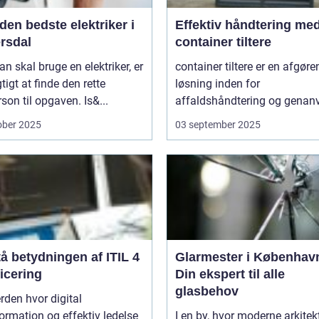
den bedste elektriker i
Effektiv håndtering me
rsdal
container tiltere
n skal bruge en elektriker, er
container tiltere er en afgør
gtigt at finde den rette
løsning inden for
son til opgaven. Is&...
affaldshåndtering og genanv
ober 2025
03 september 2025
å betydningen af ITIL 4
Glarmester i Københav
ficering
Din ekspert til alle
glasbehov
erden hvor digital
ormation og effektiv ledelse
I en by, hvor moderne arkitek