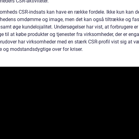
heders CSR-aktiviteter.
somheds CSR-indsats kan have en række fordele. Ikke kun kan de
hedens omdømme og image, men det kan også tiltrække og fas
 samt øge kundelojalitet. Undersøgelser har vist, at forbrugere e
ige til at købe produkter og tjenester fra virksomheder, der er enga
rudover har virksomheder med en stærk CSR-profil vist sig at v
e og modstandsdygtige over for kriser.