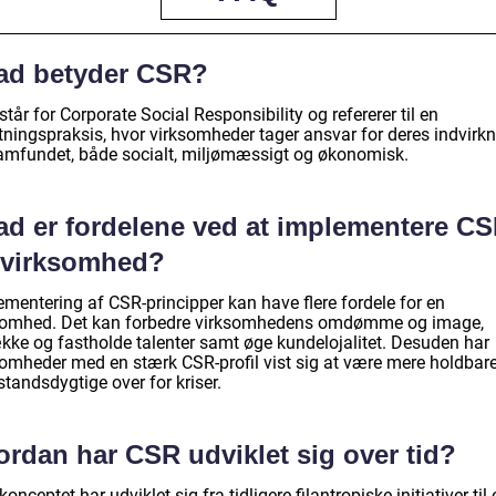
ad betyder CSR?
tår for Corporate Social Responsibility og refererer til en
etningspraksis, hvor virksomheder tager ansvar for deres indvirk
amfundet, både socialt, miljømæssigt og økonomisk.
ad er fordelene ved at implementere CS
 virksomhed?
ementering af CSR-principper kan have flere fordele for en
somhed. Det kan forbedre virksomhedens omdømme og image,
række og fastholde talenter samt øge kundelojalitet. Desuden har
somheder med en stærk CSR-profil vist sig at være mere holdbar
tandsdygtige over for kriser.
ordan har CSR udviklet sig over tid?
onceptet har udviklet sig fra tidligere filantropiske initiativer til