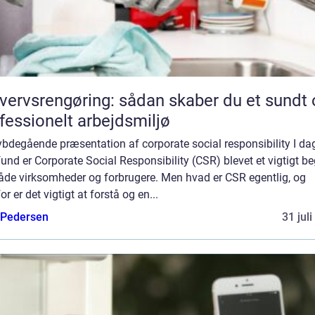
vervsrengøring: sådan skaber du et sundt 
fessionelt arbejdsmiljø
ybdegående præsentation af corporate social responsibility I d
nd er Corporate Social Responsibility (CSR) blevet et vigtigt b
både virksomheder og forbrugere. Men hvad er CSR egentlig, og
or er det vigtigt at forstå og en...
 Pedersen
31 jul