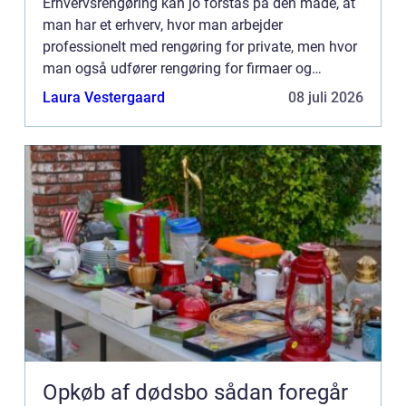
Erhvervsrengøring kan jo forstås på den måde, at
man har et erhverv, hvor man arbejder
professionelt med rengøring for private, men hvor
man også udfører rengøring for firmaer og
virksomheder. Sådan et sted kunne
Laura Vestergaard
08 juli 2026
værehttps://www.iversenrengoring.dk/ ...
Opkøb af dødsbo sådan foregår