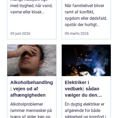
familieretsadvokat
med tryghed, når vand,
Når familielivet bliver
varme eller kloak
ramt af konflikt,
pludselig driller. Om...
sygdom eller dødsfald,
opstår der hurtigt
spørgsmål, som k...
05 juni 2026
09 marts 2026
Alkoholbehandling
Elektriker i
: vejen ud af
vedbæk: sådan
afhængigheden
vælger du den
rette fagmand til
Alkoholproblemer
En dygtig elektriker er
opgaven
rammer mennesker på
afgørende for både
tværs af alder, køn og
sikkerhed og komfort i