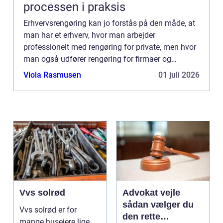
processen i praksis
Erhvervsrengøring kan jo forstås på den måde, at
man har et erhverv, hvor man arbejder
professionelt med rengøring for private, men hvor
man også udfører rengøring for firmaer og
virksomheder. Sådan et sted kunne
Viola Rasmusen
01 juli 2026
værehttps://www.iversenrengoring.dk/ ...
Vvs solrød
Advokat vejle
sådan vælger du
Vvs solrød er for
den rette
mange husejere lige