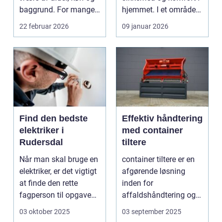
baggrund. For mange
hjemmet. I et område
s...
som Vedbæk, h...
22 februar 2026
09 januar 2026
Find den bedste
Effektiv håndtering
elektriker i
med container
Rudersdal
tiltere
Når man skal bruge en
container tiltere er en
elektriker, er det vigtigt
afgørende løsning
at finde den rette
inden for
fagperson til opgaven.
affaldshåndtering og
Is&...
genanve...
03 oktober 2025
03 september 2025