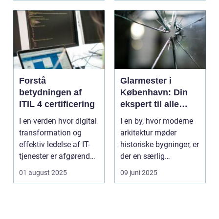
Forstå
Glarmester i
betydningen af
København: Din
ITIL 4 certificering
ekspert til alle
glasbehov
I en verden hvor digital
I en by, hvor moderne
transformation og
arkitektur møder
effektiv ledelse af IT-
historiske bygninger, er
tjenester er afgørende,
der en særlig
st&...
ekspertis...
01 august 2025
09 juni 2025