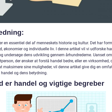
edning:
r en essentiel del af menneskets historie og kultur. Det har for
 økonomier og individuelle liv. I denne artikel vil vi udforske h
og undersøge dens udvikling gennem århundrederne. Uanset om
tperson, der ønsker at forstå handel bedre, eller en virksomhed, 
at maksimere sine muligheder, vil denne artikel give dig en omfa
 i handel og dens betydning.
 er handel og vigtige begreber