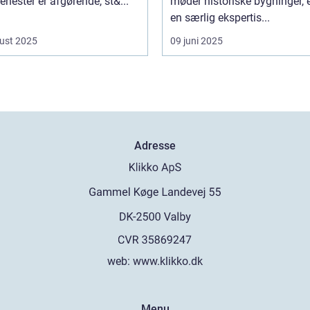
tjenester er afgørende, st&...
møder historiske bygninger, e
en særlig ekspertis...
ust 2025
09 juni 2025
Adresse
web:
www.klikko.dk
Menu