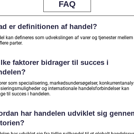
FAQ
d er definitionen af handel?
el kan defineres som udvekslingen af varer og tjenester mellem
 flere parter.
lke faktorer bidrager til succes i
ndelen?
orer som specialisering, markedsundersøgelser, konkurrentanaly
nsieringsmuligheder og internationale handelsforbindelser kan
ge til succes i handelen.
ordan har handelen udviklet sig genne
storien?
len har udviklet sig fra tidlig ruilhandel til et globalt handelss