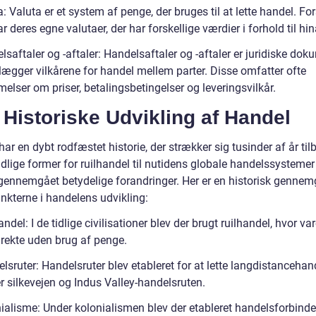
: Valuta er et system af penge, der bruges til at lette handel. For
r deres egne valutaer, der har forskellige værdier i forhold til hi
saftaler og -aftaler: Handelsaftaler og -aftaler er juridiske dok
lægger vilkårene for handel mellem parter. Disse omfatter ofte
lser om priser, betalingsbetingelser og leveringsvilkår.
Historiske Udvikling af Handel
ar en dybt rodfæstet historie, der strækker sig tusinder af år til
idlige former for ruilhandel til nutidens globale handelssystemer
gennemgået betydelige forandringer. Her er en historisk genne
nkterne i handelens udvikling:
andel: I de tidlige civilisationer blev der brugt ruilhandel, hvor var
irekte uden brug af penge.
lsruter: Handelsruter blev etableret for at lette langdistancehan
r silkevejen og Indus Valley-handelsruten.
nialisme: Under kolonialismen blev der etableret handelsforbinde