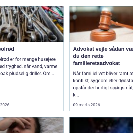
solrød
Advokat vejle sådan vælger
du den rette
lrød er for mange husejere
familieretsadvokat
ed tryghed, når vand, varme
loak pludselig driller. Om...
Når familielivet bliver ramt a
konflikt, sygdom eller dødsfa
opstår der hurtigt spørgsmål
k...
i 2026
09 marts 2026