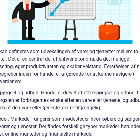
kan defineres som udvekslingen af varer og tjenester mellem to e
rter. Det er en central del af enhver økonomi, da det muliggør
sering, øger produktiviteten og skaber velstand. Forståelsen af 
begreber inden for handel er afgørende for at kunne navigere i
verdenen:
spørgsel og udbud: Handel er drevet af efterspørgsel og udbud, h
rgslen er forbrugernes ønske efter en vare eller tjeneste, og udb
af den vare eller tjeneste, der er tilgængelig.
der: Markeder fungerer som mødesteder, hvor købere og sælger
arer og tjenester. Der findes forskellige typer markeder, herunde
r, online markeder og finansielle markeder.