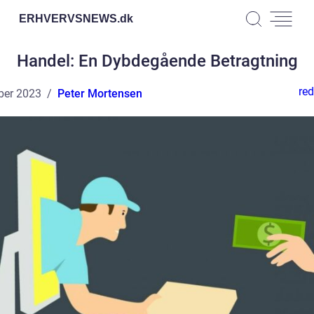
ERHVERVSNEWS.
dk
Handel: En Dybdegående Betragtning
red
ber 2023
Peter Mortensen