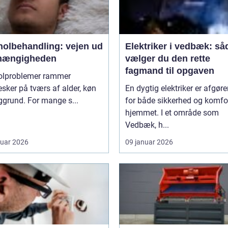
holbehandling: vejen ud
Elektriker i vedbæk: så
fhængigheden
vælger du den rette
fagmand til opgaven
olproblemer rammer
ker på tværs af alder, køn
En dygtig elektriker er afgør
grund. For mange s...
for både sikkerhed og komfor
hjemmet. I et område som
Vedbæk, h...
ruar 2026
09 januar 2026