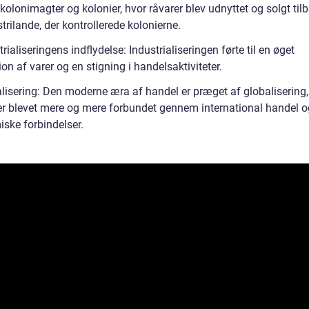
olonimagter og kolonier, hvor råvarer blev udnyttet og solgt tilb
trilande, der kontrollerede kolonierne.
trialiseringens indflydelse: Industrialiseringen førte til en øget
on af varer og en stigning i handelsaktiviteter.
alisering: Den moderne æra af handel er præget af globalisering,
er blevet mere og mere forbundet gennem international handel o
ske forbindelser.