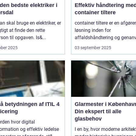
den bedste elektriker i
Effektiv håndtering me
rsdal
container tiltere
n skal bruge en elektriker, er
container tiltere er en afgør
gtigt at finde den rette
løsning inden for
son til opgaven. Is&...
affaldshåndtering og genanv
ober 2025
03 september 2025
å betydningen af ITIL 4
Glarmester i Københav
ficering
Din ekspert til alle
glasbehov
erden hvor digital
ormation og effektiv ledelse
I en by, hvor moderne arkitek