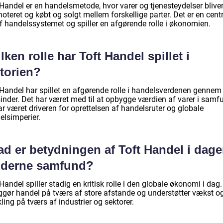
 Handel er en handelsmetode, hvor varer og tjenesteydelser blive
oteret og købt og solgt mellem forskellige parter. Det er en cent
af handelssystemet og spiller en afgørende rolle i økonomien.
lken rolle har Toft Handel spillet i
storien?
 Handel har spillet en afgørende rolle i handelsverdenen gennem
sinder. Det har været med til at opbygge værdien af varer i samf
r været driveren for oprettelsen af handelsruter og globale
elsimperier.
ad er betydningen af Toft Handel i dag
derne samfund?
Handel spiller stadig en kritisk rolle i den globale økonomi i dag.
ggør handel på tværs af store afstande og understøtter vækst o
ling på tværs af industrier og sektorer.