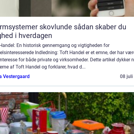
msystemer skovlunde sådan skaber du
ghed i hverdagen
 Handel: En historisk gennemgang og vigtigheden for
lsinteresserede Indledning: Toft Handel er et emne, der har vær
interesse for både private og virksomheder. Dette artikel dykker n
rne af Toft Handel og forklarer, hvad d...
a Vestergaard
08 jul