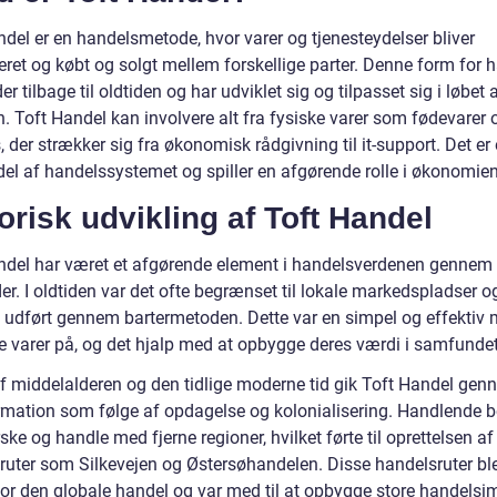
ndel er en handelsmetode, hvor varer og tjenesteydelser bliver
eret og købt og solgt mellem forskellige parter. Denne form for 
er tilbage til oldtiden og har udviklet sig og tilpasset sig i løbet 
n. Toft Handel kan involvere alt fra fysiske varer som fødevarer og
, der strækker sig fra økonomisk rådgivning til it-support. Det er
del af handelssystemet og spiller en afgørende rolle i økonomien
orisk udvikling af Toft Handel
ndel har været et afgørende element i handelsverdenen gennem
er. I oldtiden var det ofte begrænset til lokale markedspladser o
 udført gennem bartermetoden. Dette var en simpel og effektiv 
e varer på, og det hjalp med at opbygge deres værdi i samfundet
 af middelalderen og den tidlige moderne tid gik Toft Handel ge
rmation som følge af opdagelse og kolonialisering. Handlende 
ske og handle med fjerne regioner, hvilket førte til oprettelsen af
ruter som Silkevejen og Østersøhandelen. Disse handelsruter bl
 for den globale handel og var med til at opbygge store handelsim