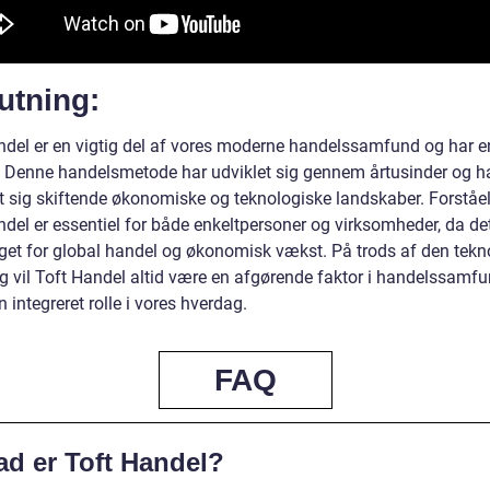
utning:
ndel er en vigtig del af vores moderne handelssamfund og har e
e. Denne handelsmetode har udviklet sig gennem årtusinder og h
et sig skiftende økonomiske og teknologiske landskaber. Forståe
ndel er essentiel for både enkeltpersoner og virksomheder, da de
get for global handel og økonomisk vækst. På trods af den tekn
ng vil Toft Handel altid være en afgørende faktor i handelssamf
en integreret rolle i vores hverdag.
FAQ
ad er Toft Handel?