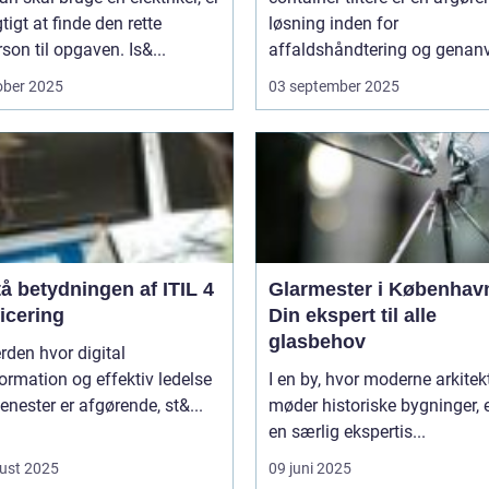
gtigt at finde den rette
løsning inden for
son til opgaven. Is&...
affaldshåndtering og genanv
ober 2025
03 september 2025
å betydningen af ITIL 4
Glarmester i Københav
ficering
Din ekspert til alle
glasbehov
erden hvor digital
ormation og effektiv ledelse
I en by, hvor moderne arkitek
tjenester er afgørende, st&...
møder historiske bygninger, e
en særlig ekspertis...
ust 2025
09 juni 2025