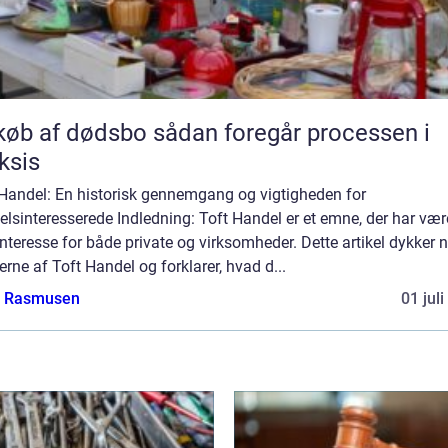
f dødsbo sådan foregår processen i
ksis
 Handel: En historisk gennemgang og vigtigheden for
lsinteresserede Indledning: Toft Handel er et emne, der har vær
interesse for både private og virksomheder. Dette artikel dykker n
rne af Toft Handel og forklarer, hvad d...
a Rasmusen
01 jul