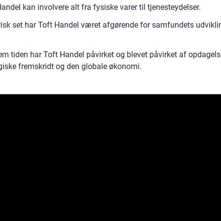
andel kan involvere alt fra fysiske varer til tjenesteydelser.
risk set har Toft Handel været afgørende for samfundets udvikli
m tiden har Toft Handel påvirket og blevet påvirket af opdagelse
giske fremskridt og den globale økonomi.