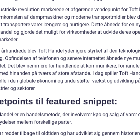
ustrielle revolution markerede et afgørende vendepunkt for Toft
mkomsten af dampmaskiner og moderne transportmidler blev d
t transportere varer længere og hurtigere. Dette åbnede for en n
handel og gjorde det muligt for virksomheder at udvide deres ope
markeder.
. århundrede blev Toft Handel yderligere styrket af den teknolog
ng. Opfindelsen af telefonen og senere internettet åbnede nye mu
del. Det blev nemmere for handlende at kommunikere, forhandle
med hinanden på tværs af store afstande. I dag spiller Toft Han
rolle i den globale økonomi og understøtter vækst og udvikling p
trier og sektorer.
etpoints til featured snippet:
Handel er en handelsmetode, der involverer køb og salg af varer 
ydelser mellem forskellige parter.
r rødder tilbage til oldtiden og har udviklet sig gennem historien