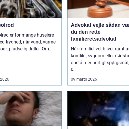
solrød
Advokat vejle sådan vælger
du den rette
lrød er for mange husejere
familieretsadvokat
ed tryghed, når vand, varme
loak pludselig driller. Om...
Når familielivet bliver ramt a
konflikt, sygdom eller dødsfa
opstår der hurtigt spørgsmål
k...
i 2026
09 marts 2026