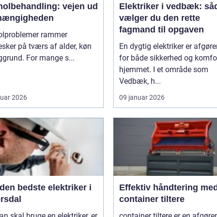
holbehandling: vejen ud
Elektriker i vedbæk: så
fhængigheden
vælger du den rette
fagmand til opgaven
olproblemer rammer
ker på tværs af alder, køn
En dygtig elektriker er afgør
grund. For mange s...
for både sikkerhed og komfor
hjemmet. I et område som
Vedbæk, h...
ruar 2026
09 januar 2026
den bedste elektriker i
Effektiv håndtering me
rsdal
container tiltere
n skal bruge en elektriker, er
container tiltere er en afgør