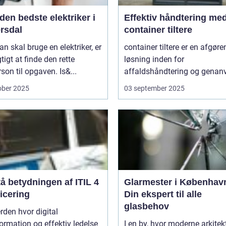
den bedste elektriker i
Effektiv håndtering me
rsdal
container tiltere
n skal bruge en elektriker, er
container tiltere er en afgør
gtigt at finde den rette
løsning inden for
son til opgaven. Is&...
affaldshåndtering og genanv
ober 2025
03 september 2025
å betydningen af ITIL 4
Glarmester i Københav
ficering
Din ekspert til alle
glasbehov
erden hvor digital
ormation og effektiv ledelse
I en by, hvor moderne arkitek