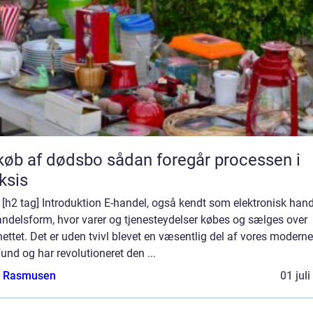
f dødsbo sådan foregår processen i
ksis
] [h2 tag] Introduktion E-handel, også kendt som elektronisk hande
andelsform, hvor varer og tjenesteydelser købes og sælges over
nettet. Det er uden tvivl blevet en væsentlig del af vores moderne
nd og har revolutioneret den ...
a Rasmusen
01 jul