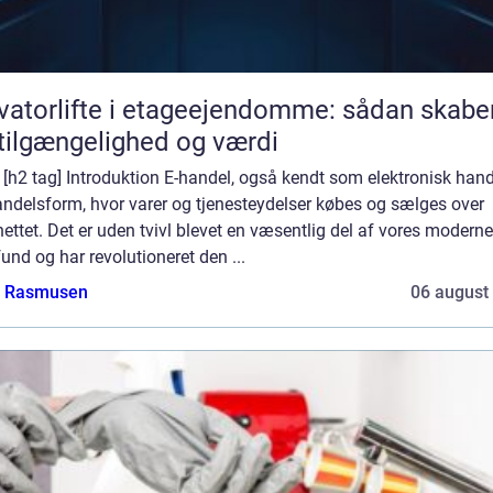
vatorlifte i etageejendomme: sådan skabe
tilgængelighed og værdi
] [h2 tag] Introduktion E-handel, også kendt som elektronisk hande
andelsform, hvor varer og tjenesteydelser købes og sælges over
nettet. Det er uden tvivl blevet en væsentlig del af vores moderne
nd og har revolutioneret den ...
a Rasmusen
06 august