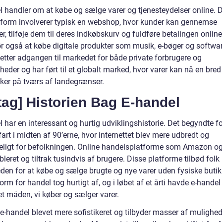
l handler om at købe og sælge varer og tjenesteydelser online. 
form involverer typisk en webshop, hvor kunder kan gennemse
r, tilføje dem til deres indkøbskurv og fuldføre betalingen online
r også at købe digitale produkter som musik, e-bøger og softwar
letter adgangen til markedet for både private forbrugere og
eder og har ført til et globalt marked, hvor varer kan nå en bred 
er på tværs af landegrænser.
tag] Historien Bag E-handel
 har en interessant og hurtig udviklingshistorie. Det begyndte fo
fart i midten af 90’erne, hvor internettet blev mere udbredt og
eligt for befolkningen. Online handelsplatforme som Amazon o
bleret og tiltrak tusindvis af brugere. Disse platforme tilbød folk
den for at købe og sælge brugte og nye varer uden fysiske butik
rm for handel tog hurtigt af, og i løbet af et årti havde e-handel
et måden, vi køber og sælger varer.
 e-handel blevet mere sofistikeret og tilbyder masser af mulighed