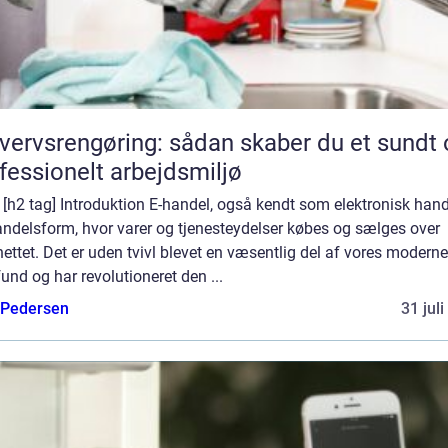
vervsrengøring: sådan skaber du et sundt 
fessionelt arbejdsmiljø
] [h2 tag] Introduktion E-handel, også kendt som elektronisk hande
andelsform, hvor varer og tjenesteydelser købes og sælges over
nettet. Det er uden tvivl blevet en væsentlig del af vores moderne
nd og har revolutioneret den ...
 Pedersen
31 jul