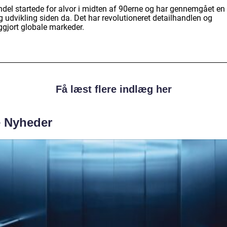
ndel startede for alvor i midten af 90erne og har gennemgået en
g udvikling siden da. Det har revolutioneret detailhandlen og
ggjort globale markeder.
Få læst flere indlæg her
e Nyheder