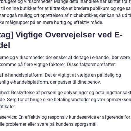
rbrugere og virksomheder. Mange detailhandlere har skiftet fra f
 til online butikker for at tiltrække et bredere publikum og øge sal
ar også muliggjort oprettelsen af nichebutikker, der kan nå ud ti
kke målgrupper på en mere hurtig og effektiv måde.
tag] Vigtige Overvejelser ved E-
del
erne og virksomheder, der ønsker at deltage i e-handel, bør være
omme på flere vigtige faktorer. Disse faktorer omfatter:
af e-handelsplatform: Det er vigtigt at vælge en pålidelig og
nlig e-handelsplatform, der passer til dine behov.
rhed: Beskyttelse af personlige oplysninger og betalingstransakt
de. Sørg for at bruge sikre betalingsmetoder og vær opmærkso
ifikater.
service: En effektiv og responsiv kundeservice er afgørende for 
lle problemer eller svare på kundens spørgsmål.