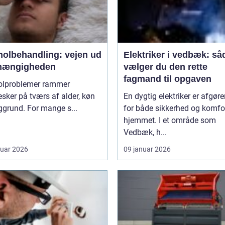
holbehandling: vejen ud
Elektriker i vedbæk: så
fhængigheden
vælger du den rette
fagmand til opgaven
olproblemer rammer
ker på tværs af alder, køn
En dygtig elektriker er afgør
grund. For mange s...
for både sikkerhed og komfor
hjemmet. I et område som
Vedbæk, h...
ruar 2026
09 januar 2026