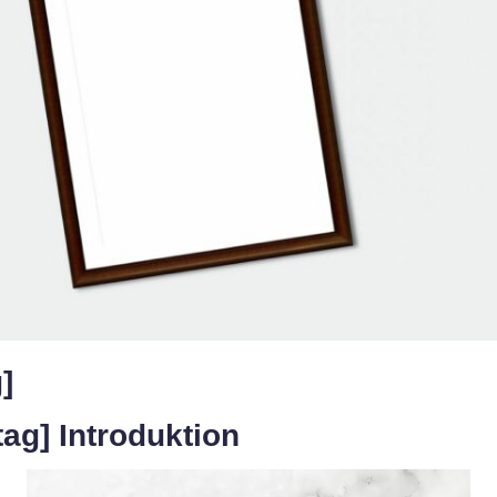
g]
tag] Introduktion