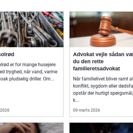
solrød
Advokat vejle sådan vælger
du den rette
lrød er for mange husejere
familieretsadvokat
ed tryghed, når vand, varme
loak pludselig driller. Om...
Når familielivet bliver ramt a
konflikt, sygdom eller dødsfa
opstår der hurtigt spørgsmål
k...
i 2026
09 marts 2026