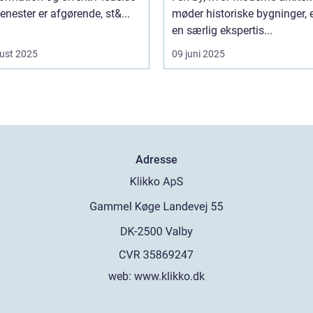
tjenester er afgørende, st&...
møder historiske bygninger, e
en særlig ekspertis...
ust 2025
09 juni 2025
Adresse
web:
www.klikko.dk