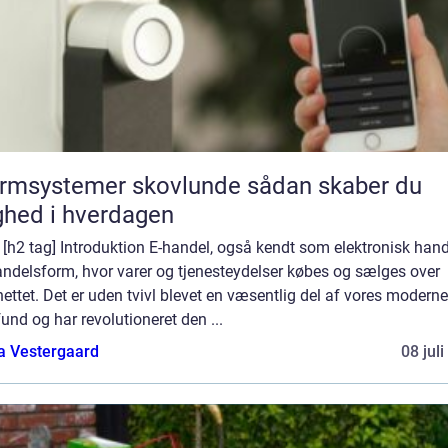
msystemer skovlunde sådan skaber du
ghed i hverdagen
] [h2 tag] Introduktion E-handel, også kendt som elektronisk hande
andelsform, hvor varer og tjenesteydelser købes og sælges over
nettet. Det er uden tvivl blevet en væsentlig del af vores moderne
nd og har revolutioneret den ...
a Vestergaard
08 jul