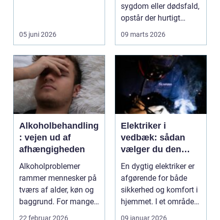
pludselig driller. Om...
sygdom eller dødsfald,
opstår der hurtigt
spørgsmål, som k...
05 juni 2026
09 marts 2026
Alkoholbehandling
Elektriker i
: vejen ud af
vedbæk: sådan
afhængigheden
vælger du den
rette fagmand til
Alkoholproblemer
En dygtig elektriker er
opgaven
rammer mennesker på
afgørende for både
tværs af alder, køn og
sikkerhed og komfort i
baggrund. For mange
hjemmet. I et område
s...
som Vedbæk, h...
22 februar 2026
09 januar 2026