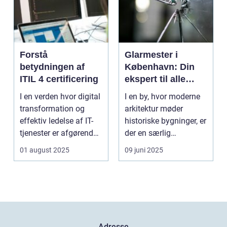
Forstå
Glarmester i
betydningen af
København: Din
ITIL 4 certificering
ekspert til alle
glasbehov
I en verden hvor digital
I en by, hvor moderne
transformation og
arkitektur møder
effektiv ledelse af IT-
historiske bygninger, er
tjenester er afgørende,
der en særlig
st&...
ekspertis...
01 august 2025
09 juni 2025
Adresse