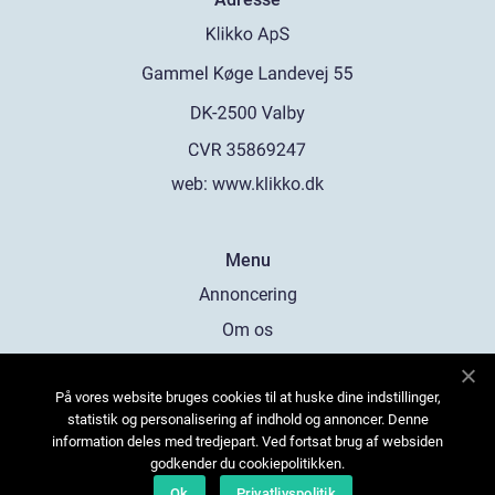
web:
www.klikko.dk
Menu
Annoncering
Om os
Cookies
På vores website bruges cookies til at huske dine indstillinger,
Kontakt os
statistik og personalisering af indhold og annoncer. Denne
Sitemap
information deles med tredjepart. Ved fortsat brug af websiden
godkender du cookiepolitikken.
Ok
Privatlivspolitik