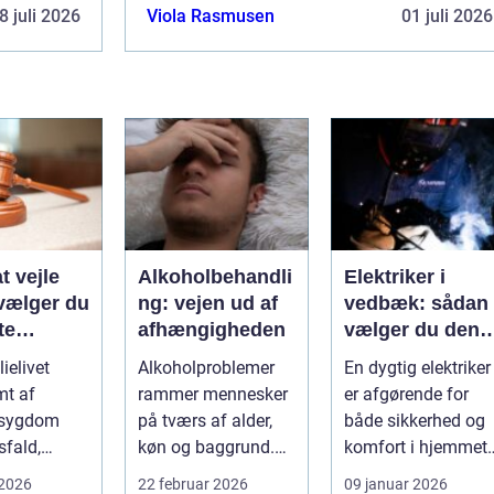
8 juli 2026
Viola Rasmusen
01 juli 2026
t vejle
Alkoholbehandli
Elektriker i
vælger du
ng: vejen ud af
vedbæk: sådan
te
afhængigheden
vælger du den
eretsadvok
rette fagmand ti
ielivet
Alkoholproblemer
En dygtig elektriker
opgaven
mt af
rammer mennesker
er afgørende for
, sygdom
på tværs af alder,
både sikkerhed og
sfald,
køn og baggrund.
komfort i hjemmet. 
r hurtigt
For mange s...
et område som
 2026
22 februar 2026
09 januar 2026