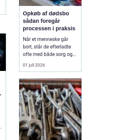
Opkøb af dødsbo
sådan foregår
processen i praksis
Når et menneske går
bort, står de efterladte
ofte med både sorg og
en lang række praktiske
01 juli 2026
opgaver. En af de mest
krævende er at rydde og
afvikle boligen. Her
kan
opkøb af dødsbo være...
l
I