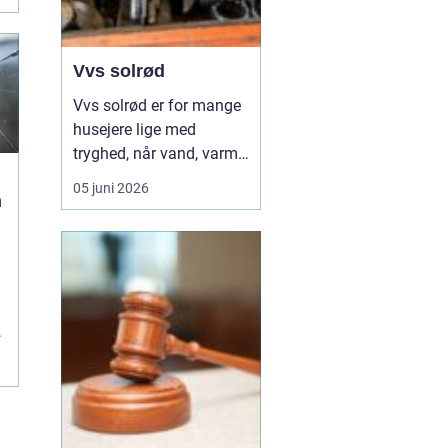
Vvs solrød
Vvs solrød er for mange
husejere lige med
tryghed, når vand, varme
eller kloak pludselig
05 juni 2026
n
driller. Området har en
bred vifte af vvs firmaer,
som hjælper med alt fra
små reparationer til store
renoveringsprojekter, og
valget af den rette
samarbejdspart...