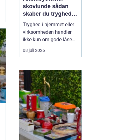
skovlunde sådan
skaber du tryghed i
hverdagen
Tryghed i hjemmet eller
virksomheden handler
ikke kun om gode låse
og opmærksomme
08 juli 2026
naboer. Flere og flere
vælger i dag
professionelle
alarmsystemer som et
ekstra lag beskyttelse. I
Skovlunde og omegn er
udviklingen tydelig, og
mange kigger målrettet
e...