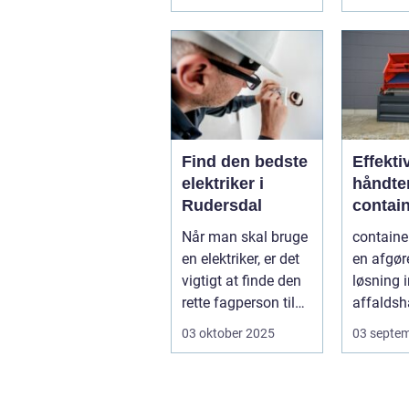
spørgsmå
Find den bedste
Effekti
elektriker i
håndte
Rudersdal
contain
Når man skal bruge
container
en elektriker, er det
en afgør
vigtigt at finde den
løsning 
rette fagperson til
affaldsh
opgaven. Is&...
og genan
03 oktober 2025
03 septe