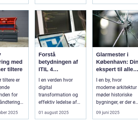
l, som k...
Vedbæk, h...
v
Forstå
Glarmester i
ring med
betydningen af
København: Di
er tiltere
ITIL 4
ekspert til alle
certificering
glasbehov
 tiltere er
I en verden hvor
I en by, hvor
ende
digital
moderne arkitektur
inden for
transformation og
møder historiske
åndtering
effektiv ledelse af
bygninger, er der en
ve...
IT-tjenester er
særlig ekspertis...
mber 2025
01 august 2025
09 juni 2025
afgørende, st&...