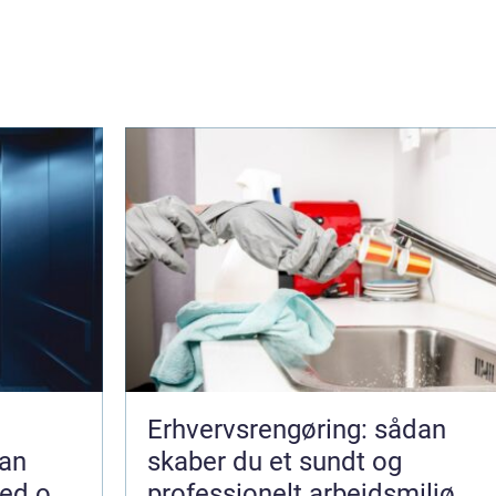
Erhvervsrengøring: sådan
an
skaber du et sundt og
hed og
professionelt arbejdsmiljø