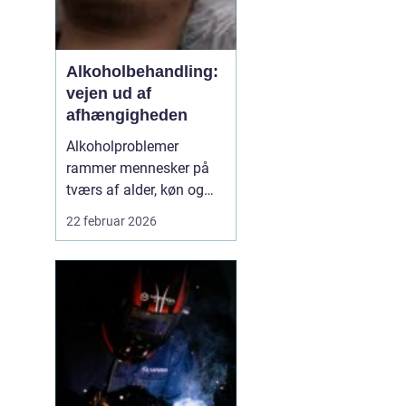
Alkoholbehandling:
vejen ud af
afhængigheden
Alkoholproblemer
rammer mennesker på
tværs af alder, køn og
baggrund. For mange
22 februar 2026
starter det med hygge og
socialt samvær, men
langsomt får alkoholen
mere magt over
hverdagen. Når drikkeriet
begynder at styre
beslut...