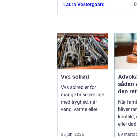
Laura Vestergaard
0
Vvs solrød
Advoka
sådan 
Vvs solrød er for
den ret
mange husejere lige
famili
med tryghed, når
Når famil
at
vand, varme eller
bliver ra
kloak pludselig
konflikt
driller. Om...
eller død
opstår de
05 juni 2026
09 marts