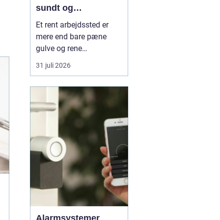
sundt og
professionelt
Et rent arbejdssted er
arbejdsmiljø
mere end bare pæne
gulve og rene
skriveborde. For mange
31 juli 2026
virksomheder er
rengøringen tæt
forbundet med både
medarbejdernes trivsel,
kundernes
førstehåndsindtryk og
den daglige drift. Nå...
Alarmsystemer