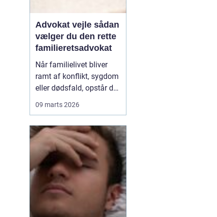
Advokat vejle sådan
vælger du den rette
familieretsadvokat
Når familielivet bliver
ramt af konflikt, sygdom
eller dødsfald, opstår der
hurtigt spørgsmål, som
09 marts 2026
kræver mere end
mavefornemmelse. Her
kan en advokat med
speciale i familieret være
forskellen på et
langvarigt opgør og en
løsning, som giver ro til
bå...