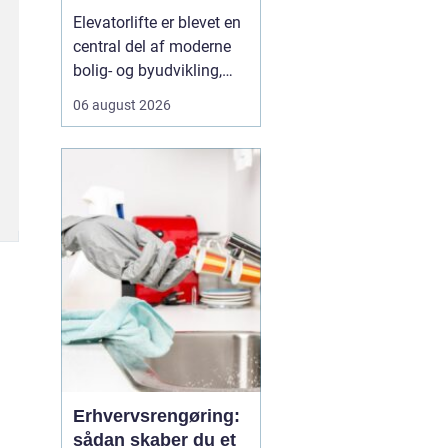
tilgængelighed og
Elevatorlifte er blevet en
værdi
central del af moderne
bolig- og byudvikling,
især i ældre
06 august 2026
etageejendomme, hvor
der tidligere kun var
trapper. Når en
boligforening eller
ejerforening ønsker
bedre tilgængelighed,
handler det ...
Erhvervsrengøring:
sådan skaber du et