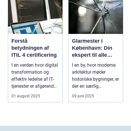
Forstå
Glarmester i
betydningen af
København: Din
ITIL 4 certificering
ekspert til alle
glasbehov
I en verden hvor digital
I en by, hvor moderne
transformation og
arkitektur møder
effektiv ledelse af IT-
historiske bygninger, er
tjenester er afgørende,
der en særlig
st&...
ekspertis...
01 august 2025
09 juni 2025