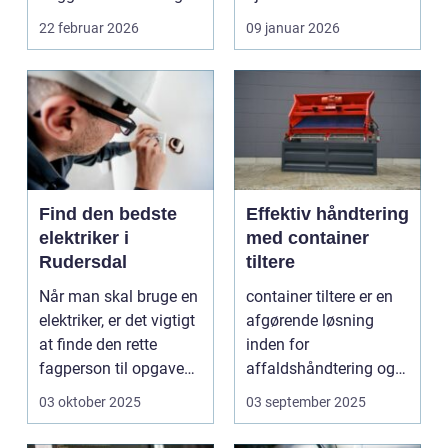
s...
som Vedbæk, h...
22 februar 2026
09 januar 2026
Find den bedste
Effektiv håndtering
elektriker i
med container
Rudersdal
tiltere
Når man skal bruge en
container tiltere er en
elektriker, er det vigtigt
afgørende løsning
at finde den rette
inden for
fagperson til opgaven.
affaldshåndtering og
Is&...
genanve...
03 oktober 2025
03 september 2025