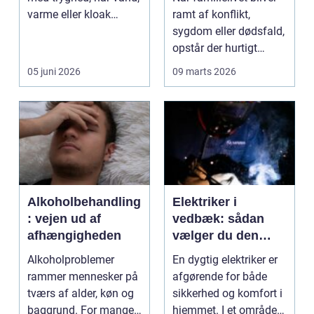
varme eller kloak
ramt af konflikt,
pludselig driller. Om...
sygdom eller dødsfald,
opstår der hurtigt
spørgsmål, som k...
05 juni 2026
09 marts 2026
Alkoholbehandling
Elektriker i
: vejen ud af
vedbæk: sådan
afhængigheden
vælger du den
rette fagmand til
Alkoholproblemer
En dygtig elektriker er
opgaven
rammer mennesker på
afgørende for både
tværs af alder, køn og
sikkerhed og komfort i
baggrund. For mange
hjemmet. I et område