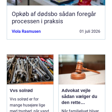
Opkøb af dødsbo sådan foregår
processen i praksis
Viola Rasmusen
01 juli 2026
Vvs solrød
Advokat vejle
sådan vælger du
Vvs solrød er for
den rette
mange husejere lige
familieretsadvokat
med tryghed, når vand,
Når familielivet bliver