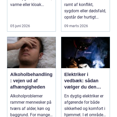
varme eller kloak
ramt af konflikt,
pludselig driller. Om...
sygdom eller dødsfald,
opstår der hurtigt
spørgsmål, som k...
05 juni 2026
09 marts 2026
Alkoholbehandling
Elektriker i
: vejen ud af
vedbæk: sådan
afhængigheden
vælger du den
rette fagmand til
Alkoholproblemer
En dygtig elektriker er
opgaven
rammer mennesker på
afgørende for både
tværs af alder, køn og
sikkerhed og komfort i
baggrund. For mange
hjemmet. I et område