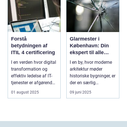
Forstå
Glarmester i
betydningen af
København: Din
ITIL 4 certificering
ekspert til alle
glasbehov
I en verden hvor digital
I en by, hvor moderne
transformation og
arkitektur møder
effektiv ledelse af IT-
historiske bygninger, er
tjenester er afgørende,
der en særlig
st&...
ekspertis...
01 august 2025
09 juni 2025