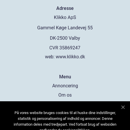
Adresse
web:
www.klikko.dk
Menu
Annoncering
Om os
Cookies
På vores website bruges cookies til at huske dine indstillinger,
Kontakt os
statistik og personalisering af indhold og annoncer. Denne
Sitemap
information deles med tredjepart. Ved fortsat brug af websiden