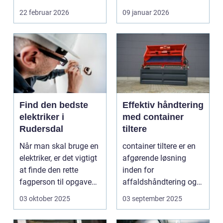
s...
som Vedbæk, h...
22 februar 2026
09 januar 2026
Find den bedste
Effektiv håndtering
elektriker i
med container
Rudersdal
tiltere
Når man skal bruge en
container tiltere er en
elektriker, er det vigtigt
afgørende løsning
at finde den rette
inden for
fagperson til opgaven.
affaldshåndtering og
Is&...
genanve...
03 oktober 2025
03 september 2025