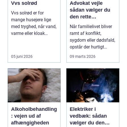
Vvs solrød
Advokat vejle
sådan vælger du
Vvs solrød er for
den rette
mange husejere lige
familieretsadvokat
med tryghed, når vand,
Når familielivet bliver
varme eller kloak
ramt af konflikt,
pludselig driller. Om...
sygdom eller dødsfald,
opstår der hurtigt
spørgsmål, som k...
05 juni 2026
09 marts 2026
Alkoholbehandling
Elektriker i
: vejen ud af
vedbæk: sådan
afhængigheden
vælger du den