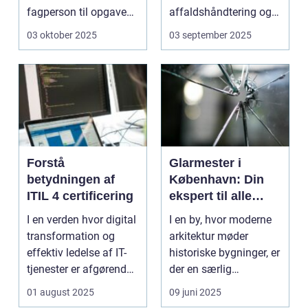
fagperson til opgaven.
affaldshåndtering og
Is&...
genanve...
03 oktober 2025
03 september 2025
Forstå
Glarmester i
betydningen af
København: Din
ITIL 4 certificering
ekspert til alle
glasbehov
I en verden hvor digital
I en by, hvor moderne
transformation og
arkitektur møder
effektiv ledelse af IT-
historiske bygninger, er
tjenester er afgørende,
der en særlig
st&...
ekspertis...
01 august 2025
09 juni 2025