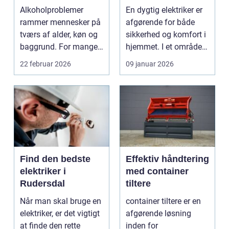
rette fagmand til
Alkoholproblemer
En dygtig elektriker er
opgaven
rammer mennesker på
afgørende for både
tværs af alder, køn og
sikkerhed og komfort i
baggrund. For mange
hjemmet. I et område
s...
som Vedbæk, h...
22 februar 2026
09 januar 2026
Find den bedste
Effektiv håndtering
elektriker i
med container
Rudersdal
tiltere
Når man skal bruge en
container tiltere er en
elektriker, er det vigtigt
afgørende løsning
at finde den rette
inden for