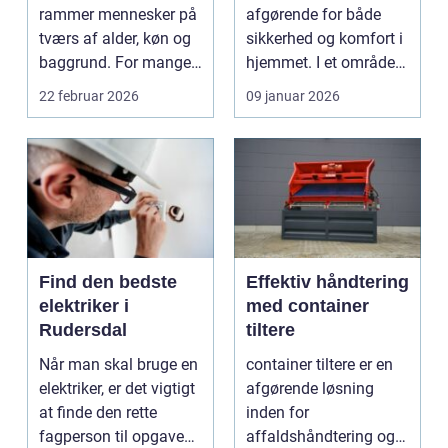
opgaven
rammer mennesker på
afgørende for både
tværs af alder, køn og
sikkerhed og komfort i
baggrund. For mange
hjemmet. I et område
s...
som Vedbæk, h...
22 februar 2026
09 januar 2026
Find den bedste
Effektiv håndtering
elektriker i
med container
Rudersdal
tiltere
Når man skal bruge en
container tiltere er en
elektriker, er det vigtigt
afgørende løsning
at finde den rette
inden for
fagperson til opgaven.
affaldshåndtering og