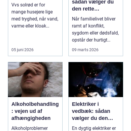
sådan vælger du
Vvs solrød er for
den rette
mange husejere lige
familieretsadvokat
med tryghed, når vand,
Når familielivet bliver
varme eller kloak
ramt af konflikt,
pludselig driller. Om...
sygdom eller dødsfald,
opstår der hurtigt
spørgsmål, som k...
05 juni 2026
09 marts 2026
Alkoholbehandling
Elektriker i
: vejen ud af
vedbæk: sådan
afhængigheden
vælger du den
rette fagmand til
Alkoholproblemer
En dygtig elektriker er