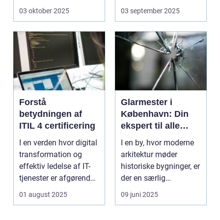
Is&...
genanve...
03 oktober 2025
03 september 2025
Forstå
Glarmester i
betydningen af
København: Din
ITIL 4 certificering
ekspert til alle
glasbehov
I en verden hvor digital
I en by, hvor moderne
transformation og
arkitektur møder
effektiv ledelse af IT-
historiske bygninger, er
tjenester er afgørende,
der en særlig
st&...
ekspertis...
01 august 2025
09 juni 2025