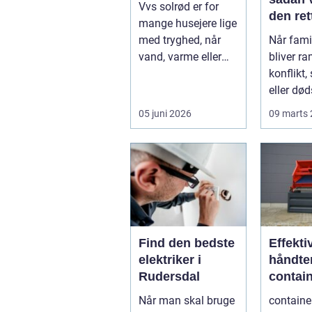
Vvs solrød er for
den ret
mange husejere lige
famili
med tryghed, når
Når famil
at
vand, varme eller
bliver ra
kloak pludselig
konflikt
driller. Om...
eller død
opstår de
05 juni 2026
09 marts
spørgsmå
Find den bedste
Effekti
elektriker i
håndte
Rudersdal
contain
Når man skal bruge
container