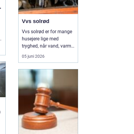
l
Vvs solrød
Vvs solrød er for mange
I
husejere lige med
tryghed, når vand, varme
eller kloak pludselig
05 juni 2026
driller. Området har en
bred vifte af vvs firmaer,
som hjælper med alt fra
små reparationer til store
renoveringsprojekter, og
valget af den rette
samarbejdspart...
n