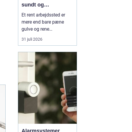
sundt og
professionelt
Et rent arbejdssted er
arbejdsmiljø
mere end bare pæne
gulve og rene
skriveborde. For mange
31 juli 2026
virksomheder er
rengøringen tæt
forbundet med både
medarbejdernes trivsel,
kundernes
førstehåndsindtryk og
den daglige drift. Nå...
Alarmsystemer