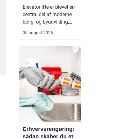
tilgængelighed og
Elevatorlifte er blevet en
værdi
central del af moderne
bolig- og byudvikling,
især i ældre
06 august 2026
etageejendomme, hvor
der tidligere kun var
trapper. Når en
boligforening eller
ejerforening ønsker
bedre tilgængelighed,
handler det ...
Erhvervsrengøring:
sådan skaber du et