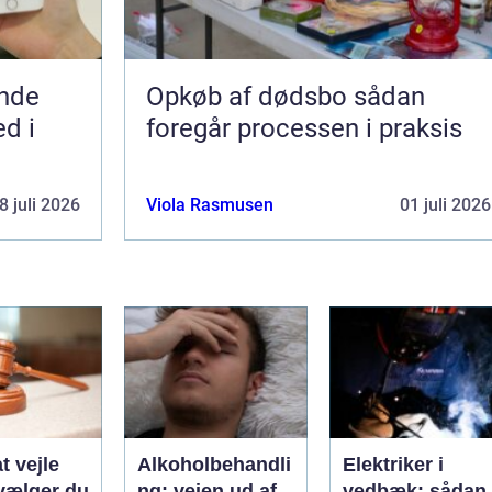
nde
Opkøb af dødsbo sådan
d i
foregår processen i praksis
8 juli 2026
Viola Rasmusen
01 juli 2026
t vejle
Alkoholbehandli
Elektriker i
vælger du
ng: vejen ud af
vedbæk: sådan