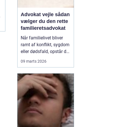
Advokat vejle sådan
vælger du den rette
familieretsadvokat
Når familielivet bliver
ramt af konflikt, sygdom
eller dødsfald, opstår der
hurtigt spørgsmål, som
09 marts 2026
kræver mere end
mavefornemmelse. Her
kan en advokat med
speciale i familieret være
forskellen på et
langvarigt opgør og en
løsning, som giver ro til
bå...