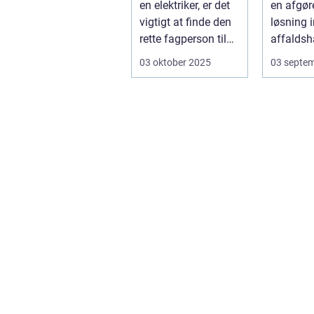
en elektriker, er det
en afgør
vigtigt at finde den
løsning 
rette fagperson til
affaldsh
opgaven. Is&...
og genan
03 oktober 2025
03 septe