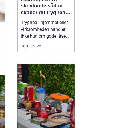
skovlunde sådan
skaber du tryghed i
hverdagen
Tryghed i hjemmet eller
virksomheden handler
ikke kun om gode låse
og opmærksomme
08 juli 2026
naboer. Flere og flere
vælger i dag
professionelle
alarmsystemer som et
ekstra lag beskyttelse. I
Skovlunde og omegn er
udviklingen tydelig, og
mange kigger målrettet
e...