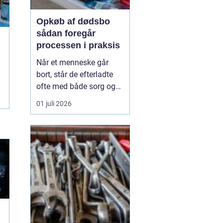
Opkøb af dødsbo
sådan foregår
processen i praksis
Når et menneske går
bort, står de efterladte
ofte med både sorg og
en lang række praktiske
01 juli 2026
opgaver. En af de mest
krævende er at rydde og
afvikle boligen. Her
kan
opkøb af dødsbo være...