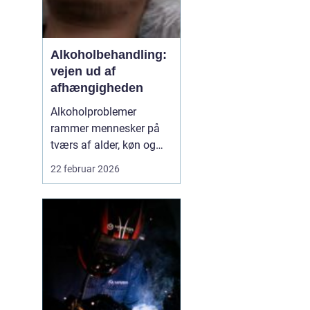
Alkoholbehandling:
vejen ud af
afhængigheden
Alkoholproblemer
rammer mennesker på
tværs af alder, køn og
baggrund. For mange
22 februar 2026
starter det med hygge og
socialt samvær, men
langsomt får alkoholen
mere magt over
hverdagen. Når drikkeriet
begynder at styre
beslut...