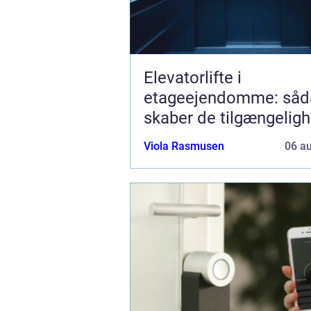
Elevatorlifte i
etageejendomme: såd
skaber de tilgængelig
værdi
Viola Rasmusen
06 a