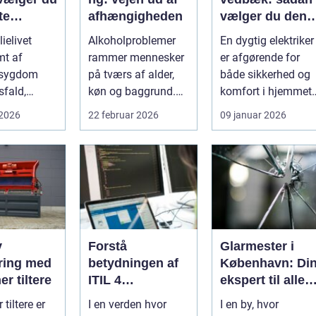
te
afhængigheden
vælger du den
eretsadvok
rette fagmand ti
ielivet
Alkoholproblemer
En dygtig elektriker
opgaven
mt af
rammer mennesker
er afgørende for
, sygdom
på tværs af alder,
både sikkerhed og
sfald,
køn og baggrund.
komfort i hjemmet. 
r hurtigt
For mange s...
et område som
 2026
22 februar 2026
09 januar 2026
l, som k...
Vedbæk, h...
v
Forstå
Glarmester i
ring med
betydningen af
København: Di
er tiltere
ITIL 4
ekspert til alle
certificering
glasbehov
 tiltere er
I en verden hvor
I en by, hvor