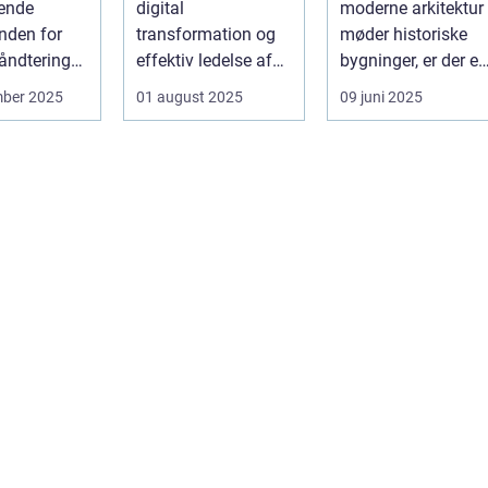
ende
digital
moderne arkitektur
inden for
transformation og
møder historiske
åndtering
effektiv ledelse af
bygninger, er der en
ve...
IT-tjenester er
særlig ekspertis...
mber 2025
01 august 2025
09 juni 2025
afgørende, st&...