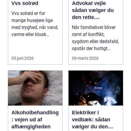
Vvs solrød
Advokat vejle
sådan vælger du
Vvs solrød er for
den rette
mange husejere lige
familieretsadvokat
med tryghed, når vand,
Når familielivet bliver
varme eller kloak
ramt af konflikt,
pludselig driller. Om...
sygdom eller dødsfald,
opstår der hurtigt
spørgsmål, som k...
05 juni 2026
09 marts 2026
Alkoholbehandling
Elektriker i
: vejen ud af
vedbæk: sådan
afhængigheden
vælger du den