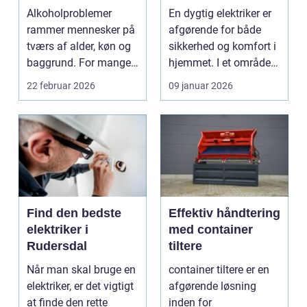
rette fagmand til
Alkoholproblemer
En dygtig elektriker er
opgaven
rammer mennesker på
afgørende for både
tværs af alder, køn og
sikkerhed og komfort i
baggrund. For mange
hjemmet. I et område
s...
som Vedbæk, h...
22 februar 2026
09 januar 2026
Find den bedste
Effektiv håndtering
elektriker i
med container
Rudersdal
tiltere
Når man skal bruge en
container tiltere er en
elektriker, er det vigtigt
afgørende løsning
at finde den rette
inden for