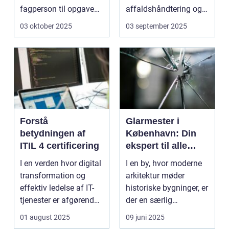
fagperson til opgaven.
affaldshåndtering og
Is&...
genanve...
03 oktober 2025
03 september 2025
Forstå
Glarmester i
betydningen af
København: Din
ITIL 4 certificering
ekspert til alle
glasbehov
I en verden hvor digital
I en by, hvor moderne
transformation og
arkitektur møder
effektiv ledelse af IT-
historiske bygninger, er
tjenester er afgørende,
der en særlig
st&...
ekspertis...
01 august 2025
09 juni 2025