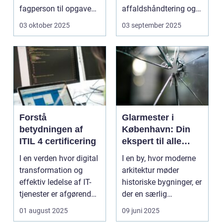
fagperson til opgaven.
affaldshåndtering og
Is&...
genanve...
03 oktober 2025
03 september 2025
Forstå
Glarmester i
betydningen af
København: Din
ITIL 4 certificering
ekspert til alle
glasbehov
I en verden hvor digital
I en by, hvor moderne
transformation og
arkitektur møder
effektiv ledelse af IT-
historiske bygninger, er
tjenester er afgørende,
der en særlig
st&...
ekspertis...
01 august 2025
09 juni 2025