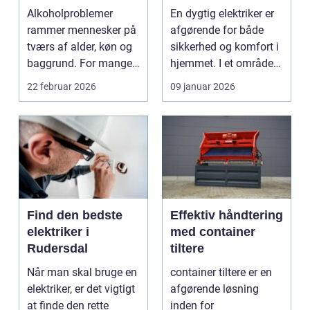
rette fagmand til
Alkoholproblemer
En dygtig elektriker er
opgaven
rammer mennesker på
afgørende for både
tværs af alder, køn og
sikkerhed og komfort i
baggrund. For mange
hjemmet. I et område
s...
som Vedbæk, h...
22 februar 2026
09 januar 2026
Find den bedste
Effektiv håndtering
elektriker i
med container
Rudersdal
tiltere
Når man skal bruge en
container tiltere er en
elektriker, er det vigtigt
afgørende løsning
at finde den rette
inden for