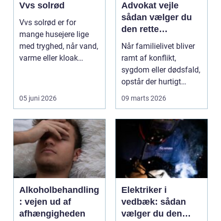
Vvs solrød
Advokat vejle
sådan vælger du
Vvs solrød er for
den rette
mange husejere lige
familieretsadvokat
med tryghed, når vand,
Når familielivet bliver
varme eller kloak
ramt af konflikt,
pludselig driller. Om...
sygdom eller dødsfald,
opstår der hurtigt
spørgsmål, som k...
05 juni 2026
09 marts 2026
Alkoholbehandling
Elektriker i
: vejen ud af
vedbæk: sådan
afhængigheden
vælger du den